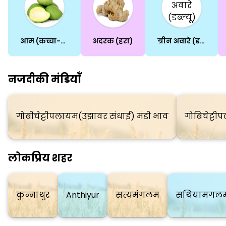
आम (कच्चा-पका)
अदरक (हरा)
ग्रीन अवारे (डब्ल्यू)
नजदीकी मंडियाँ
गोबीचेट्टीपलायम(उझावर संधाई) मंडी भाव
गोबिचेट्ट
लोकप्रिय शहर
कुन्नाथुर
Anthiyur
सत्यमंगलम
सथियामगलम 