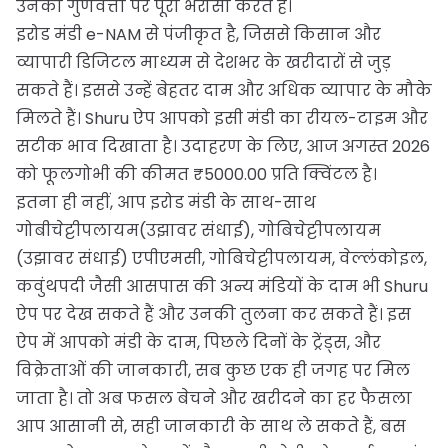
उनकी गुणवत्ता पर पूरा भरोसा करते हैं।
इरोड मंडी e-NAM से पंजीकृत है, जिससे किसान और
व्यापारी डिजिटल माध्यम से देशभर के खरीदारों से जुड़
सकते हैं। इससे उन्हें बेहतर दाम और अधिक व्यापार के मौके
मिलते हैं। Shuru ऐप आपको इसी मंडी का रीयल-टाइम और
सटीक भाव दिखाता है। उदाहरण के लिए, आज अगस्त 2026
को फूलगोभी की कीमत ₹5000.00 प्रति क्विंटल है।
इतना ही नहीं, आप इरोड मंडी के साथ-साथ
गोबीचेट्टीपलायम(उझावर संधाई), गोबिचेट्टीपलायम
(उझावर संधाई) एपीएमसी, गोबिचेट्टीपलायम, वेल्लंकोइल,
कवुंथपदी जैसी आसपास की अन्य मंडियों के दाम भी Shuru
ऐप पर देख सकते हैं और उनकी तुलना कर सकते हैं। इस
ऐप में आपको मंडी के दाम, पिछले दिनों के ट्रेंड्स, और
विक्रेताओं की जानकारी, सब कुछ एक ही जगह पर मिल
जाता है। तो अब फसल बेचने और खरीदने का हर फैसला
आप आसानी से, सही जानकारी के साथ ले सकते हैं, बस