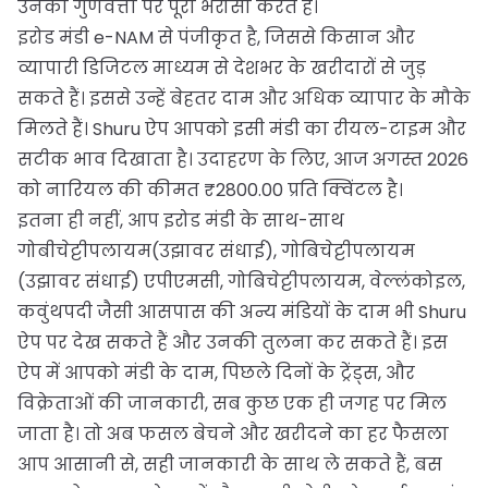
उनकी गुणवत्ता पर पूरा भरोसा करते हैं।
इरोड मंडी e-NAM से पंजीकृत है, जिससे किसान और
व्यापारी डिजिटल माध्यम से देशभर के खरीदारों से जुड़
सकते हैं। इससे उन्हें बेहतर दाम और अधिक व्यापार के मौके
मिलते हैं। Shuru ऐप आपको इसी मंडी का रीयल-टाइम और
सटीक भाव दिखाता है। उदाहरण के लिए, आज अगस्त 2026
को नारियल की कीमत ₹2800.00 प्रति क्विंटल है।
इतना ही नहीं, आप इरोड मंडी के साथ-साथ
गोबीचेट्टीपलायम(उझावर संधाई), गोबिचेट्टीपलायम
(उझावर संधाई) एपीएमसी, गोबिचेट्टीपलायम, वेल्लंकोइल,
कवुंथपदी जैसी आसपास की अन्य मंडियों के दाम भी Shuru
ऐप पर देख सकते हैं और उनकी तुलना कर सकते हैं। इस
ऐप में आपको मंडी के दाम, पिछले दिनों के ट्रेंड्स, और
विक्रेताओं की जानकारी, सब कुछ एक ही जगह पर मिल
जाता है। तो अब फसल बेचने और खरीदने का हर फैसला
आप आसानी से, सही जानकारी के साथ ले सकते हैं, बस