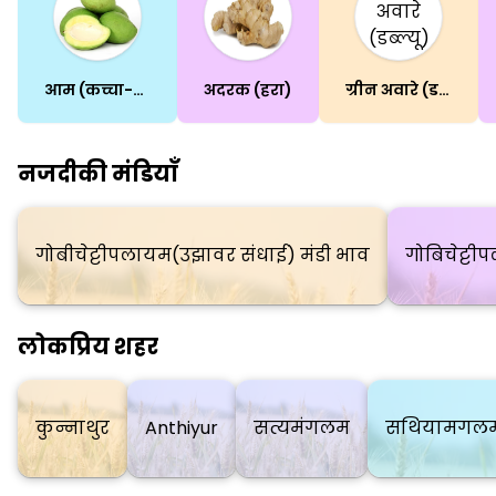
आम (कच्चा-पका)
अदरक (हरा)
ग्रीन अवारे (डब्ल्यू)
नजदीकी मंडियाँ
गोबीचेट्टीपलायम(उझावर संधाई) मंडी भाव
गोबिचेट्ट
लोकप्रिय शहर
कुन्नाथुर
Anthiyur
सत्यमंगलम
सथियामगलम 