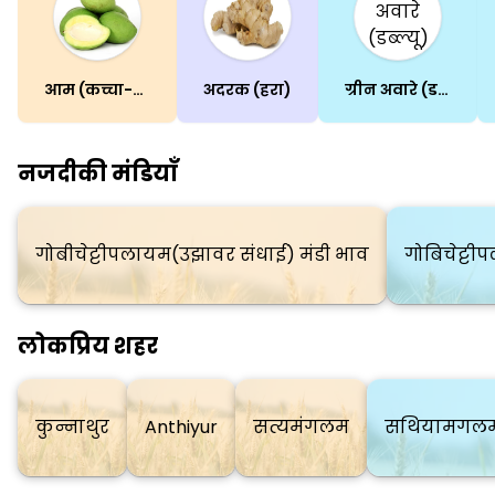
आम (कच्चा-पका)
अदरक (हरा)
ग्रीन अवारे (डब्ल्यू)
नजदीकी मंडियाँ
गोबीचेट्टीपलायम(उझावर संधाई) मंडी भाव
गोबिचेट्ट
लोकप्रिय शहर
कुन्नाथुर
Anthiyur
सत्यमंगलम
सथियामगलम 