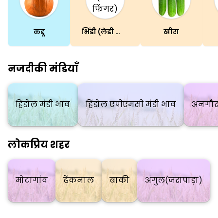
कद्दू
भिंडी (लेडी फिंगर)
खीरा
नजदीकी मंडियाँ
हिंडोल मंडी भाव
हिंडोल एपीएमसी मंडी भाव
अनगौरा
लोकप्रिय शहर
मोटागांव
ढेंकनाल
बांकी
अंगुल(जरापाड़ा)