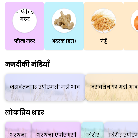
फील्ड मटर
अदरक (हरा)
गेहूँ
नजदीकी मंडियाँ
जसवंतनगर एपीएमसी मंडी भाव
जसवंतनगर मंडी भाव
लोकप्रिय शहर
भरथना
भरथना एपीएमसी
घिरौर
घिरौर एपीए