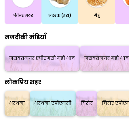
फील्ड मटर
अदरक (हरा)
गेहूँ
नजदीकी मंडियाँ
जसवंतनगर एपीएमसी मंडी भाव
जसवंतनगर मंडी भाव
लोकप्रिय शहर
भरथना
भरथना एपीएमसी
घिरौर
घिरौर एपीए