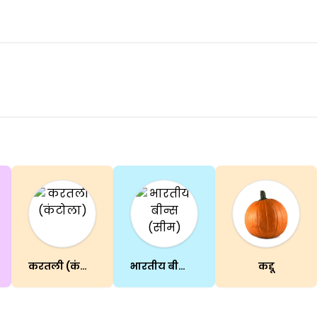
करतली (कंटोला)
भारतीय बीन्स (सीम)
कद्दू