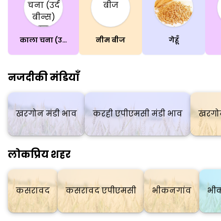
काला चना (उर्द बीन्स)(साबुत)
नीम बीज
गेहूँ
नजदीकी मंडियाँ
खरगोन मंडी भाव
करही एपीएमसी मंडी भाव
खरगोन
लोकप्रिय शहर
कसरावद
कसरावद एपीएमसी
भीकनगांव
भी