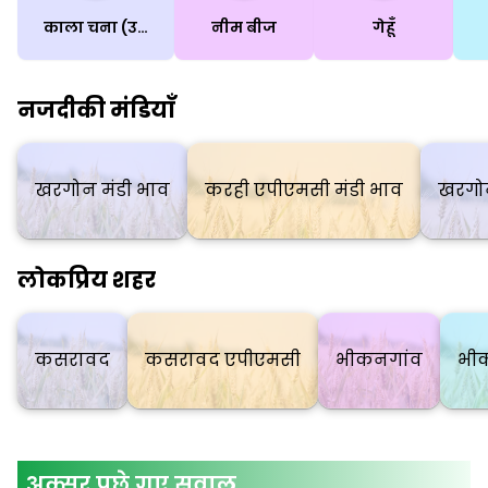
काला चना (उर्द बीन्स)(साबुत)
नीम बीज
गेहूँ
नजदीकी मंडियाँ
खरगोन मंडी भाव
करही एपीएमसी मंडी भाव
खरगोन
लोकप्रिय शहर
कसरावद
कसरावद एपीएमसी
भीकनगांव
भी
अक्सर पूछे गए सवाल