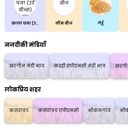
काला चना (उर्द बीन्स)(साबुत)
नीम बीज
गेहूँ
नजदीकी मंडियाँ
खरगोन मंडी भाव
करही एपीएमसी मंडी भाव
खरगोन
लोकप्रिय शहर
कसरावद
कसरावद एपीएमसी
भीकनगांव
भी