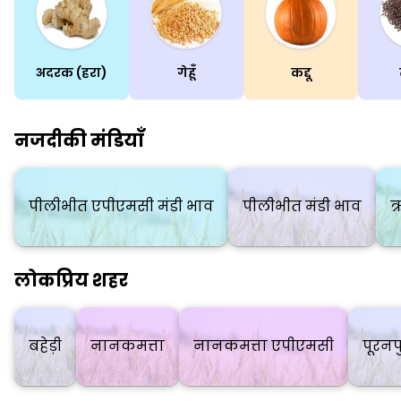
अदरक (हरा)
गेहूँ
कद्दू
नजदीकी मंडियाँ
पीलीभीत एपीएमसी मंडी भाव
पीलीभीत मंडी भाव
ऋ
लोकप्रिय शहर
बहेड़ी
नानकमत्ता
नानकमत्ता एपीएमसी
पूरनप