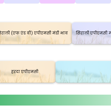
िराली (एफ एंड वी) एपीएमसी मंडी भाव
सिराली एपीएमसी म
हरदा एपीएमसी