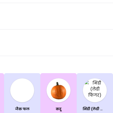
जैक फल
कद्दू
भिंडी (लेडी फिंगर)