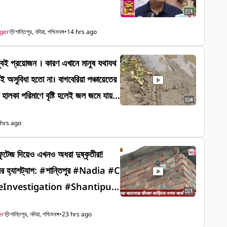
ঊর্ধ্বতন আধিকারিক, পঞ্চায়েত ও গ্রামীণ
1
কারিক, জেলার বিভিন্ন গ্রাম পঞ্চায়েতের
ger
শান্তিপুর, নদিয়া, পশ্চিমবঙ্গ
•
14 hrs ago
দফতরের অন্যান্য আধিকারিকরা।
খুবই প্রয়োজন । কারণ এখানে মানুষ যথাযথ
ই অসুবিধা হতো না। বাগবেরিয়া পঞ্চায়েতের
 হালকা পরিমাণে বৃষ্টি হলেই জল জমে যায়।
4
য় । জল নিকাশের কোন ব্যবস্থা নেই। পুরো
 hrs ago
 থাকে রাস্তা দিয়ে যাওয়া যায় না । তাই আ
যে এই রাস্তাটি মেরামতের জন্য আপনারা
 ফুটেজ দিয়েও এখনও অধরা দুষ্কৃতীরা!
রের হ্যাশট্যাগ: #শান্তিপুর #Nadia #C
eInvestigation #Shantipur
1
News #WestBengal #Crime
er
শান্তিপুর, নদিয়া, পশ্চিমবঙ্গ
•
23 hrs ago
ocalNews #FacebookReels #