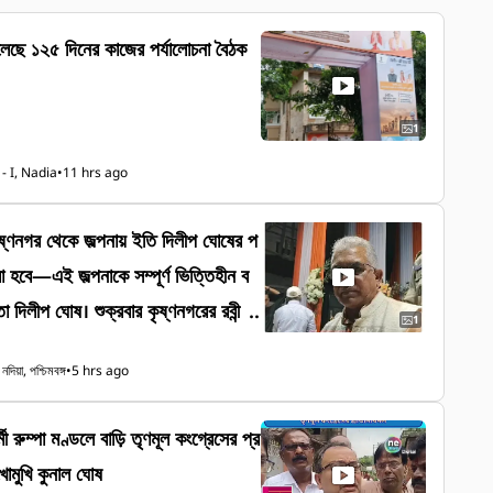
 চলেছে ১২৫ দিনের কাজের পর্যালোচনা বৈঠক
1
- I, Nadia
•
11 hrs ago
কৃষ্ণনগর থেকে জল্পনায় ইতি দিলীপ ঘোষের প
করা হবে—এই জল্পনাকে সম্পূর্ণ ভিত্তিহীন ব
া দিলীপ ঘোষ। শুক্রবার কৃষ্ণনগরের রবীন্দ্র
1
 উন্নয়ন দফতরের আউটকাম রিভিউ মিটিং (R
নদিয়া, পশ্চিমবঙ্গ
•
5 hrs ago
িকদের মুখোমুখি হয়ে তিনি স্পষ্ট জানান,
 হবে না। বরং পঞ্চায়েতগুলিকে নিজেদের স
ণ্ডলে বাড়ি তৃণমূল কংগ্রেসের প্র
দ্ধি করে আর্থিকভাবে স্বনির্ভর হওয়ার পরাম
খোমুখি কুনাল ঘোষ
িলীপ ঘোষ ছাড়াও উপস্থিত ছিলেন নদীয়ার