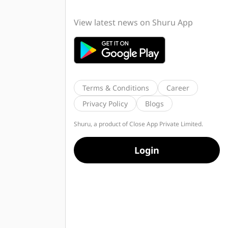
View latest news on Shuru App
Terms & Conditions
Career
Privacy Policy
Blogs
Shuru, a product of Close App Private Limited.
Login