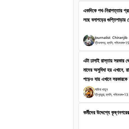
ViralReels #UpdateNew
একদিকে পথ-নিরাপত্তার প্রচার অপরদিকে নাম্বারবিহীন বাইক ব্যবহার চ
ফুটেজ দিয়েও এখনও অধরা দু
হ্যাশট্যাগ: #শান্তিপ
nvestigation #Sh
Journalist  Chiranjib
ws #WestBengal #C
বলাগড়, হুগলি, পশ্চিমবঙ্গ
•
15
News #FacebookRe
ews
এটা ঢালাই রাস্তায় সরকার থ
মাদের অসুবিধা হয় এখানে, রাস্
পড়েও যায় এখানে সরকারকে অনুরোধ করছি এই মাটির রাস্তাটা ঢালাই
রাস্তা করে দেয়ার জন্য । বর
সাবিনা খাতুন 
পান্ডুয়া, হুগলি, পশ্চিমবঙ্গ
•
13
পড়ে যায় রাস্তা পেছল হয়ে 
হয়।
কর্মীদের উদ্দেশ্যে কৃষ্ণনগরের