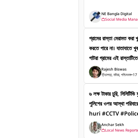
জেলা শাসক, জেলা প্রশাসনের 
NE Bangla Digital
উন্নয়ন দফতরের বিভিন্ন আধি
Social Media Mana
প্রতিনিধিরা এবং সংশ্লিষ্ট 
গ্রামের রাস্তা মেরামত করা 
করতে পারে না। যাতাযাতে খুব
গাটরা গ্রামের এই রাস্তাটিতে
যাতায়াতের ভীষণ অসুবিধা হ
Rajesh Biswas
চাপড়া, নদিয়া, পশ্চিমবঙ্গ
•
17
বর্ষাকালটাই এখানে কাদা হয়ে
মার আপনাদের কাছে নিবেদন 
৬ লক্ষ টাকার চুরি, সিসিটিভি
কোন উদ্যোগ নিন।
পুলিশের ওপর আস্থা পরিবা
huri #CCTV #Polic
Police #Breaking
Anchar Sekh
Local News Report
News #বাংলাখবর #L