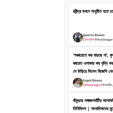
রবীন্দ্র ভবনে অনুষ্ঠিত হতে
Jayanta Biswas
সাংবাদিক
Krishnagar 
‘পঞ্চায়েতে কর বাড়ছে না’, 
ঞ্চায়েত এলাকায় কর বৃদ্ধি 
লে উড়িয়ে দিলেন বিজেপি নেত
ভবনে পঞ্চায়েত ও গ্রামীণ
Gopal Biswas
Newsagent
নবদ্বীপ, 
D-ORM)-এ যোগ দিয়ে সাংবাদ
পঞ্চায়েতে কোনও কর বাড়ানো
বাঁকুড়ার গঙ্গাজলঘাঁটির আশাকর্মী রুম্পা ম
ম্পদ কাজে লাগিয়ে রাজস্ব বৃ
তিনিধিদল | সাংবাদিকদের মু
র্শ দেওয়া হয়েছে। বৈঠকে দ