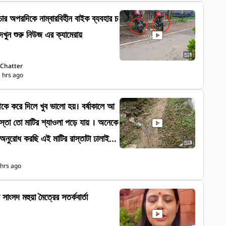
s ৬ লক্ষ টাকার চুরি, সিসিটিভি
ষ্কৃতীরা! পুলিশের ওপর আস্থা পরিবারের
লছে বলাগড়ের গুপ্তিপাড়ায় দেখুন শুরু নিউজ এর ক্যামেরায়
ুর #Nadia #Churi #CCTV #PoliceI
antipurPolice #BreakingNe
1
  Chatter
rimeNews #বাংলাখবর #Local
 hrs ago
els #ViralReels #UpdateN
েকে করে দিলে খুব ভালো হয়। বর্ষাকালে আ
তা তো মাটির শ্যাওলা পড়ে যায় । অনেকে
3
্ষাকালে আমাদের প্রচন্ড অসুবিধা হয় শ্যাওলা
 hrs ago
যায় মানুষ এখানে পড়ে যায় ফলে তাদের ক্ষতি
 সাংসদ মহুয়া মৈত্রের সতর্কবার্তা