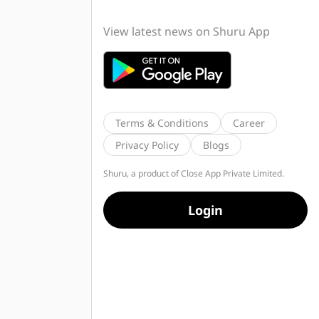
View latest news on Shuru App
Terms & Conditions
Career
Privacy Policy
Blogs
Shuru, a product of Close App Private Limited.
Login