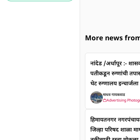
More news from म
नांदेड /अर्धापूर :- शासकीय रुग्णालयात महिला डॉक्टरच्या
पतीकडून रुग्णांची तपा
थेट रुग्णालय इन्चार्जल
नांदेडच्या अर्धापुर येथी
माधव गायकवाड
Advertising Photo
खरचटलं तरी मोठ्या रु
ल्याच्या तक्रारी भोकर
हिमायतनगर नगरपंचायत प्
व्हाण यांना प्राप्त झाल्
जिल्हा परिषद शाळा मा
या चव्हाण यांनी ग्रामी
तुकीसाठी रस्ता मोकळा श्