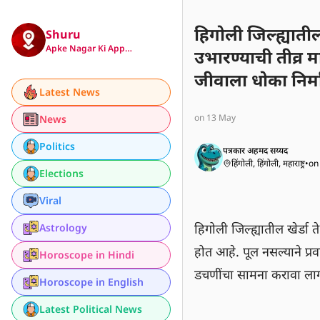
हिगोली जिल्ह्याती
Shuru
Apke Nagar Ki App…
उभारण्याची तीव्र म
जीवाला धोका निर्म
Latest News
अडचणींचा सामना 
on 13 May
News
Politics
पत्रकार अहमद सय्यद
हिंगोली, हिंगोली, महाराष्ट्र
•
on
Elections
Viral
हिगोली जिल्ह्यातील खेर्डा
Astrology
होत आहे. पूल नसल्याने प्रव
Horoscope in Hindi
डचणींचा सामना करावा ला
Horoscope in English
Latest Political News