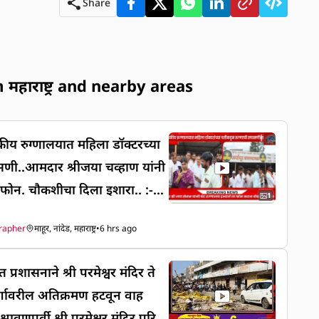
Share
हाराष्ट्र and nearby areas
सणी..आमदार श्रीजया चव्हाण यांनी
ा फोन. चौकशीचा दिला इशारा.. :-
1
ल ग्रामीण रुग्णालयातुन रुग्णांना साधं
grapher
माहूर, नांदेड, महाराष्ट्र
•
6 hrs ago
ग्णालयात रेफर केले जात अस
 मतदारसंघाच्या आमदार श्रीजया च
रशासनाने श्री परमेश्वर मंदिर ते
या होत्या. त्यानंतर आमदार ऍड.श्रीज
र्गावरील अतिक्रमण हटवून वाह
ण रुग्णालयाच्या वैद्यकीय अधिकारी
रावणपूर्वी श्री परमेश्वर मंदिर परिस