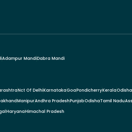
i
Adampur Mandi
Dabra Mandi
rashtra
Nct Of Delhi
Karnataka
Goa
Pondicherry
Kerala
Odisha
rakhand
Manipur
Andhra Pradesh
Punjab
Odisha
Tamil Nadu
As
gal
Haryana
Himachal Pradesh