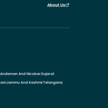
About Us
Andaman And Nicobar
Gujarat
sam
Jammu And Kashmir
Telangana