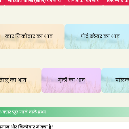
व
भारतीय बीन्स (सीम)
का भाव
टैपिओका
का भाव
स्नेकगार्ड
का
कार निकोबार
का भाव
पोर्ट ब्लेयर
का भाव
तालू
का भाव
मूली
का भाव
पाल
क्सर पूछे जाने वाले प्रश्न
मान और निकोबार में क्या है?