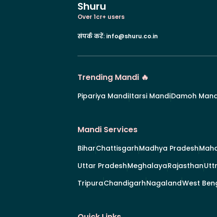
Shuru
Over 1cr+ users
संपर्क करें
:
info@shuru.co.in
Trending Mandi 🔥
Pipariya Mandi
Itarsi Mandi
Damoh Mand
Mandi Services
Bihar
Chattisgarh
Madhya Pradesh
Maha
Uttar Pradesh
Meghalaya
Rajasthan
Utt
Tripura
Chandigarh
Nagaland
West Ben
Quick Links