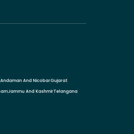
Andaman And Nicobar
Gujarat
sam
Jammu And Kashmir
Telangana