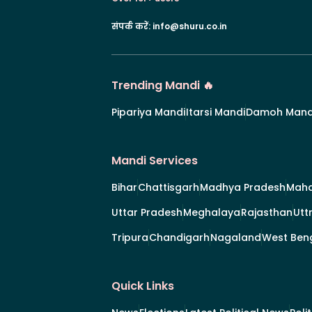
संपर्क करें
:
info@shuru.co.in
Trending Mandi 🔥
Pipariya Mandi
Itarsi Mandi
Damoh Mand
Mandi Services
Bihar
Chattisgarh
Madhya Pradesh
Maha
Uttar Pradesh
Meghalaya
Rajasthan
Utt
Tripura
Chandigarh
Nagaland
West Ben
Quick Links