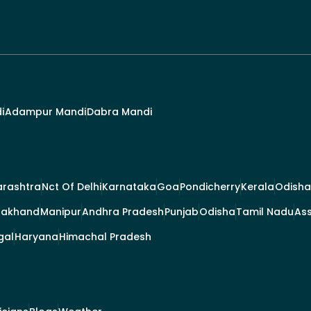
i
Adampur Mandi
Dabra Mandi
rashtra
Nct Of Delhi
Karnataka
Goa
Pondicherry
Kerala
Odisha
rakhand
Manipur
Andhra Pradesh
Punjab
Odisha
Tamil Nadu
As
gal
Haryana
Himachal Pradesh