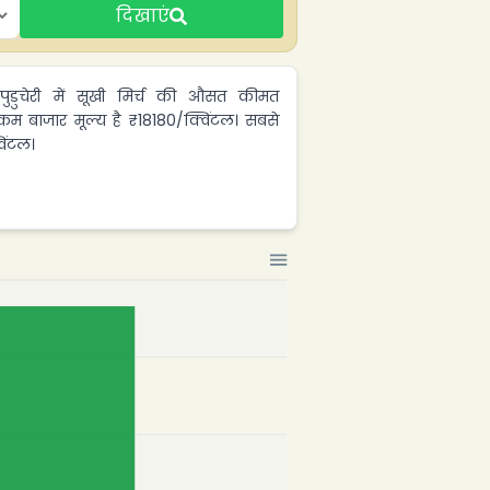
दिखाएं
 पुडुचेरी में सूखी मिर्च की औसत कीमत
कम बाजार मूल्य है ₹18180/क्विंटल। सबसे
िंटल।