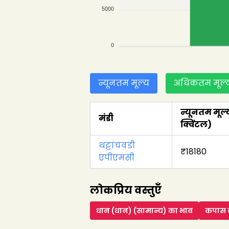
5000
0
न्यूनतम मूल्य
अधिकतम मूल्
न्यूनतम मूल्
मंडी
क्विंटल
)
थट्टांचवडी
₹
18180
एपीएमसी
लोकप्रिय वस्तुएँ
धान (धान) (सामान्य)
का भाव
कपास