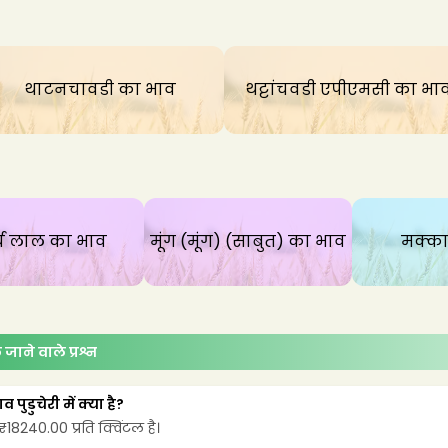
थाटनचावडी
का भाव
थट्टांचवडी एपीएमसी
का भा
्च लाल
का भाव
मूंग (मूंग) (साबुत)
का भाव
मक्क
े जाने वाले प्रश्न
ुडुचेरी में क्या है?
ं ₹18240.00 प्रति क्विंटल है।