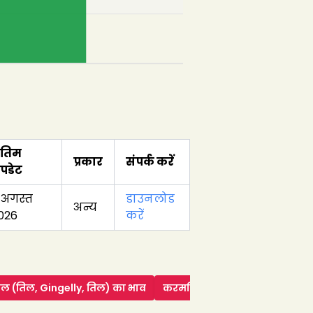
ंतिम
प्रकार
संपर्क करें
पडेट
 अगस्त
डाउनलोड
अन्य
026
करें
िल (तिल, Gingelly, तिल)
का भाव
करमणि
का भाव
हाइब्रिड कंबु
क