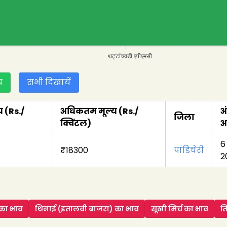
थट्टांचवडी एपीएमसी
य
सभी दिखायें
य
(Rs./
अधिकतम मूल्य
(Rs./
अ
जिला
क्विंटल
)
अ
6
₹
18300
पांडिचेरी
2
का भाव
थिनाई (इतालवी बाजरा)
का भाव
सूखी मिर्च
का भाव
त