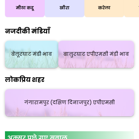
मीठा कद्दू
खीरा
करेला
नजदीकी मंडियाँ
बेलूरघाट मंडी भाव
बालुरघाट एपीएमसी मंडी भाव
लोकप्रिय शहर
गंगारामपुर (दक्षिण दिनाजपुर) एपीएमसी
अक्सर पूछे गए सवाल