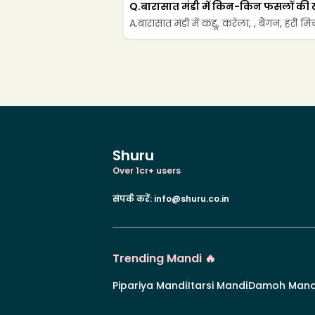
Q.
बारासात मंडी में किन-किन फसलों की ख
A.
बारासात मंडी में कद्दू, करेला, , बैंगन, हरी म
Shuru
Over 1cr+ users
संपर्क करें
:
info@shuru.co.in
Trending Mandi 🔥
Pipariya Mandi
Itarsi Mandi
Damoh Mand