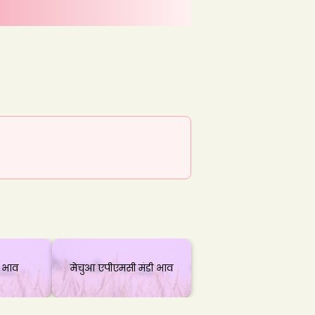
ी भाव
मेचुआ एपीएमसी मंडी भाव