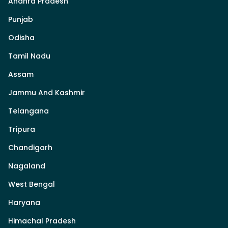
Andhra Pradesh
Punjab
Odisha
Tamil Nadu
Assam
Jammu And Kashmir
Telangana
Tripura
Chandigarh
Nagaland
West Bengal
Haryana
Himachal Pradesh