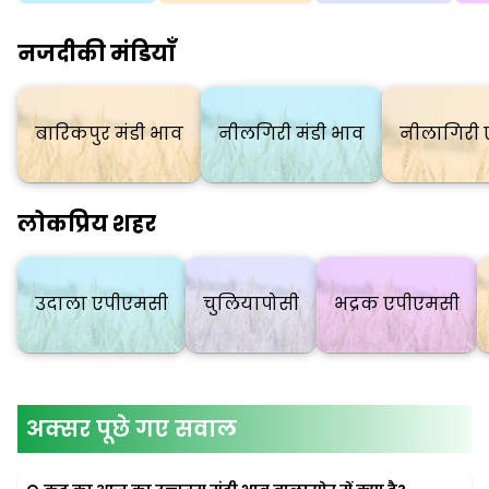
नजदीकी मंडियाँ
बारिकपुर मंडी भाव
नीलगिरी मंडी भाव
नीलागिरी 
लोकप्रिय शहर
उदाला एपीएमसी
चुलियापोसी
भद्रक एपीएमसी
अक्सर पूछे गए सवाल