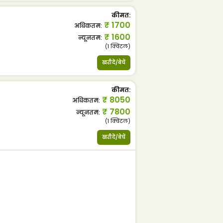
कीमत
:
₹
1700
अधिकतम
:
₹
1600
न्यूनतम
:
(1
क्विंटल
)
खरीदें/बेचें
कीमत
:
₹
8050
अधिकतम
:
₹
7800
न्यूनतम
:
(1
क्विंटल
)
खरीदें/बेचें