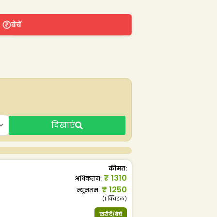
बेचें
दिखाएं
कीमत
:
₹
1310
अधिकतम
:
₹
1250
न्यूनतम
:
(1
क्विंटल
)
खरीदें/बेचें