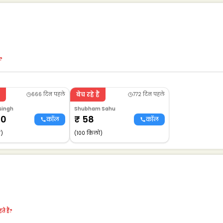
?
बेच रहे हैं
666 दिन पहले
772 दिन पहले
singh
Shubham Sahu
00
₹
58
कॉल
कॉल
ो)
(100 किलो)
े हैं?