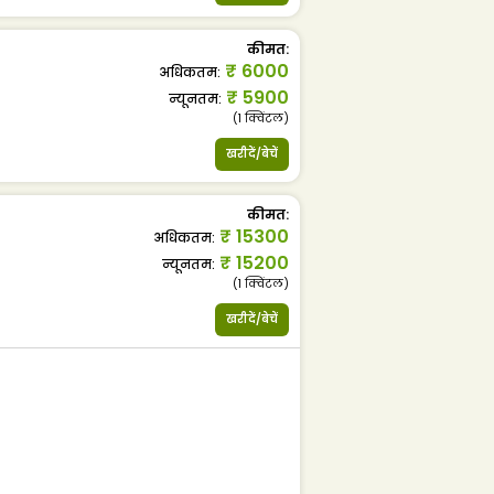
कीमत
:
₹
6000
अधिकतम
:
₹
5900
न्यूनतम
:
(1
क्विंटल
)
खरीदें/बेचें
कीमत
:
₹
15300
अधिकतम
:
₹
15200
न्यूनतम
:
(1
क्विंटल
)
खरीदें/बेचें