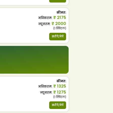
कीमत
:
₹
2175
अधिकतम
:
₹
2000
न्यूनतम
:
(1
क्विंटल
)
खरीदें/बेचें
कीमत
:
₹
1325
अधिकतम
:
₹
1275
न्यूनतम
:
(1
क्विंटल
)
खरीदें/बेचें