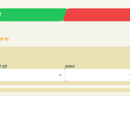
ं
या था
 चुनें
सामान