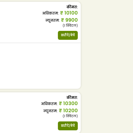
कीमत
:
₹
10100
अधिकतम
:
₹
9900
न्यूनतम
:
(1
क्विंटल
)
खरीदें/बेचें
कीमत
:
₹
10300
अधिकतम
:
₹
10200
न्यूनतम
:
(1
क्विंटल
)
खरीदें/बेचें