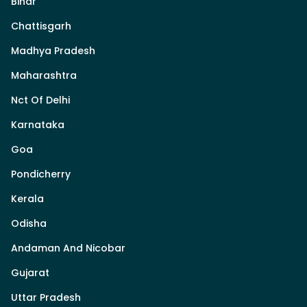
Bihar
Chattisgarh
Madhya Pradesh
Maharashtra
Nct Of Delhi
Karnataka
Goa
Pondicherry
Kerala
Odisha
Andaman And Nicobar
Gujarat
Uttar Pradesh