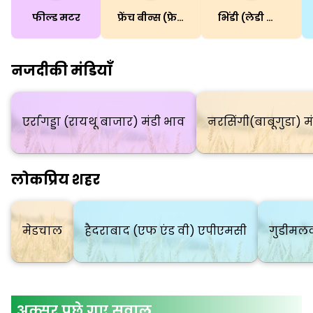
फील्ड मटर
फ्रेंच बीन्स (फ्रेसबीन)
भिंडी (लेडी फिंगर)
नजदीकी मंडियाँ
एर्रागड्डा (रायथू बाजार) मंडी भाव
नरसिंगी(बाबूगुडा) म
लोकप्रिय शहर
मेडचाल
हैदराबाद (एफ एंड वी) एपीएमसी
गुडीमल
अक्सर पूछे गए सवाल