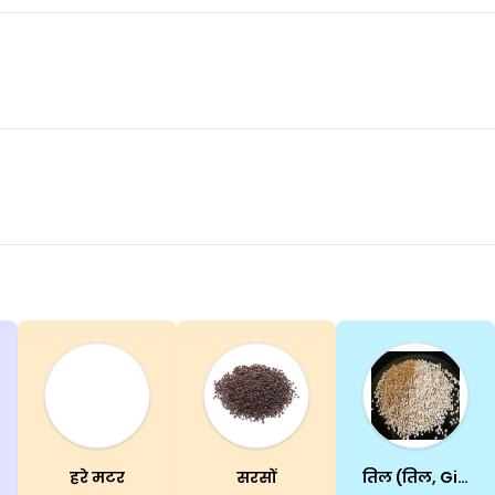
हरे मटर
सरसों
तिल (तिल, Gingelly, तिल)