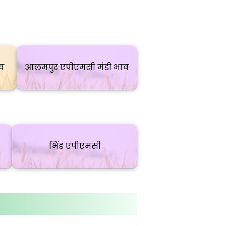
व
आलमपुर एपीएमसी मंडी भाव
भिंड एपीएमसी