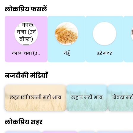
लोकप्रिय फसलें
काला चना (उर्द बीन्स)(साबुत)
गेहूँ
हरे मटर
नजदीकी मंडियाँ
लहर एपीएमसी मंडी भाव
लहार मंडी भाव
सेवड़ा मं
लोकप्रिय शहर