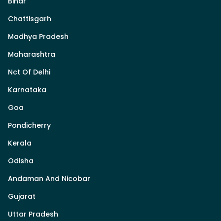
Bihar
Chattisgarh
Madhya Pradesh
Maharashtra
Nct Of Delhi
Karnataka
Goa
Pondicherry
Kerala
Odisha
Andaman And Nicobar
Gujarat
Uttar Pradesh