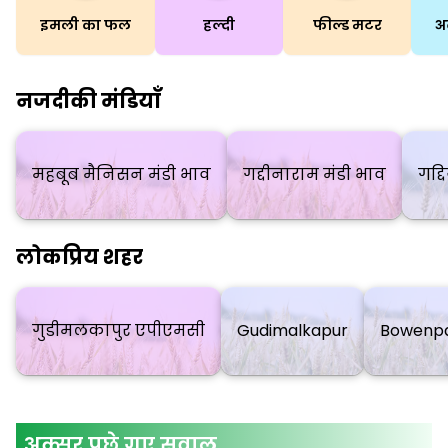
इमली का फल
हल्दी
फील्ड मटर
अ
नजदीकी मंडियाँ
महबूब मैनिसन मंडी भाव
गद्दीनाराम मंडी भाव
गद्
लोकप्रिय शहर
गुडीमलकापुर एपीएमसी
Gudimalkapur
Bowenpa
अक्सर पूछे गए सवाल