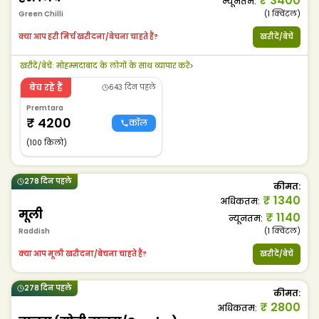
₹
3400
न्यूनतम
:
Green Chilli
(1
क्विंटल
)
क्या आप हरी मिर्च खरीदना/बेचना चाहते हैं?
खरीदें/बेचें
खरीदें/बेचें
:
मोहम्मदाबाद के लोगों के साथ व्यापार करें
>
बेच रहे हैं
643 दिन पहले
Premtara
₹
4200
कॉल
(100 किलो)
278 दिन पहले
कीमत
:
₹
1340
अधिकतम
:
मूली
₹
1140
न्यूनतम
:
Raddish
(1
क्विंटल
)
क्या आप मूली खरीदना/बेचना चाहते हैं?
खरीदें/बेचें
278 दिन पहले
कीमत
:
₹
2800
अधिकतम
: