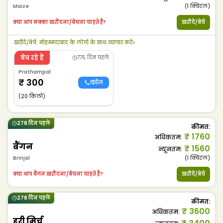
Maize
(1
क्विंटल
)
क्या आप मक्का खरीदना/बेचना चाहते हैं?
खरीदें/बेचें
खरीदें/बेचें
:
मोहम्मदाबाद के लोगों के साथ व्यापार करें
>
बेच रहे हैं
775 दिन पहले
Prathampal
₹
300
कॉल
(20 किलो)
278 दिन पहले
कीमत
:
₹
1760
अधिकतम
:
बैंगन
₹
1560
न्यूनतम
:
Brinjal
(1
क्विंटल
)
क्या आप बैंगन खरीदना/बेचना चाहते हैं?
खरीदें/बेचें
278 दिन पहले
कीमत
:
₹
3600
अधिकतम
:
हरी मिर्च