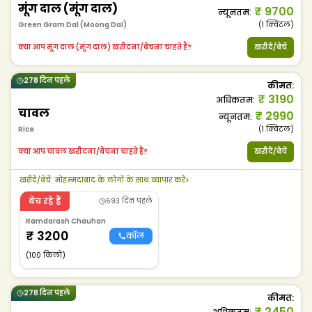
मूंग दाल (मूंग दाल)
₹
9700
न्यूनतम
:
Green Gram Dal (Moong Dal)
(1
क्विंटल
)
क्या आप मूंग दाल (मूंग दाल) खरीदना/बेचना चाहते हैं?
खरीदें/बेचें
278 दिन पहले
कीमत
:
₹
3190
अधिकतम
:
चावल
₹
2990
न्यूनतम
:
Rice
(1
क्विंटल
)
क्या आप चावल खरीदना/बेचना चाहते हैं?
खरीदें/बेचें
खरीदें/बेचें
:
मोहम्मदाबाद के लोगों के साथ व्यापार करें
>
बेच रहे हैं
693 दिन पहले
Ramdarash Chauhan
₹
3200
कॉल
(100 किलो)
278 दिन पहले
कीमत
:
₹
2450