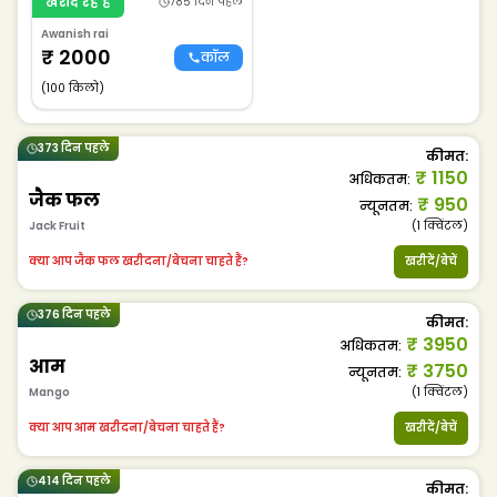
खरीद रहे हैं
785 दिन पहले
Awanish rai
₹
2000
कॉल
(100 किलो)
373 दिन पहले
कीमत
:
₹
1150
अधिकतम
:
जैक फल
₹
950
न्यूनतम
:
Jack Fruit
(1
क्विंटल
)
क्या आप जैक फल खरीदना/बेचना चाहते हैं?
खरीदें/बेचें
376 दिन पहले
कीमत
:
₹
3950
अधिकतम
:
आम
₹
3750
न्यूनतम
:
Mango
(1
क्विंटल
)
क्या आप आम खरीदना/बेचना चाहते हैं?
खरीदें/बेचें
414 दिन पहले
कीमत
: