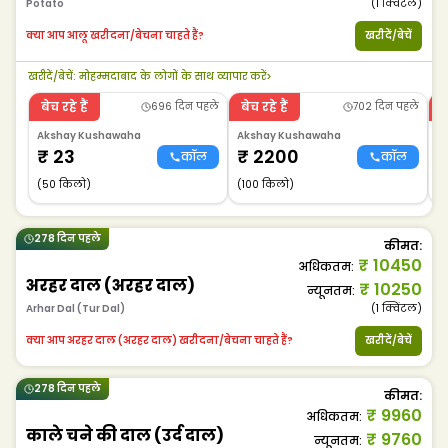
Potato
(1
क्विंटल
)
क्या आप आलू खरीदना/बेचना चाहते हैं?
खरीदें/बेचें
खरीदें/बेचें
:
मोहम्मदाबाद के लोगों के साथ व्यापार करें
>
बेच रहे हैं
बेच रहे हैं
ब
696 दिन पहले
702 दिन पहले
Akshay Kushawaha
Akshay Kushawaha
A
₹
23
₹
2200
कॉल
कॉल
(50 किलो)
(100 किलो)
(
278 दिन पहले
कीमत
:
₹
10450
अधिकतम
:
अरहर दाल (अरहर दाल)
₹
10250
न्यूनतम
:
Arhar Dal (Tur Dal)
(1
क्विंटल
)
क्या आप अरहर दाल (अरहर दाल) खरीदना/बेचना चाहते हैं?
खरीदें/बेचें
278 दिन पहले
कीमत
:
₹
9960
अधिकतम
:
काले चने की दाल (उर्द दाल)
₹
9760
न्यूनतम
: