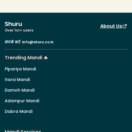
Shuru
About Us
Over 1cr+ users
संपर्क करें
:
info@shuru.co.in
Trending Mandi 🔥
Pipariya Mandi
Itarsi Mandi
Damoh Mandi
Adampur Mandi
Dabra Mandi
Mandi Services