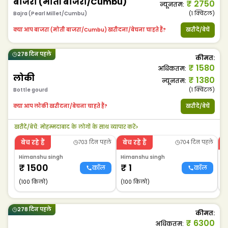
बाजरा (मोती बाजरा/Cumbu)
₹
2750
न्यूनतम
:
Bajra (Pearl Millet/Cumbu)
(1
क्विंटल
)
क्या आप बाजरा (मोती बाजरा/Cumbu) खरीदना/बेचना चाहते हैं?
खरीदें/बेचें
278 दिन पहले
कीमत
:
₹
1580
अधिकतम
:
लोकी
₹
1380
न्यूनतम
:
Bottle gourd
(1
क्विंटल
)
क्या आप लोकी खरीदना/बेचना चाहते हैं?
खरीदें/बेचें
खरीदें/बेचें
:
मोहम्मदाबाद के लोगों के साथ व्यापार करें
>
बेच रहे हैं
बेच रहे हैं
ब
703 दिन पहले
704 दिन पहले
Himanshu singh
Himanshu singh
H
₹
1500
₹
1
कॉल
कॉल
(100 किलो)
(100 किलो)
(
278 दिन पहले
कीमत
:
₹
6300
अधिकतम
: