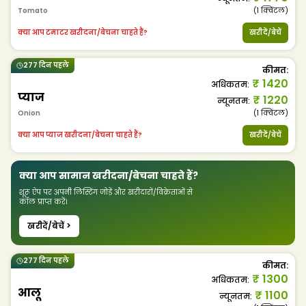
Tomato
(1
क्विंटल
)
क्या आप टमाटर खरीदना/बेचना चाहते हैं?
खरीदें/बेचें
277 दिन पहले
कीमत
:
₹
1420
अधिकतम
:
प्याज
₹
1220
न्यूनतम
:
Onion
(1
क्विंटल
)
क्या आप प्याज खरीदना/बेचना चाहते हैं?
खरीदें/बेचें
क्या आप सामान खरीदना/बेचना चाहते हैं?
शूरू ऐप पर अपनी लिस्टिंग जोड़ें और खरीदारों/विक्रेताओं से
कॉल प्राप्त करें।
खरीदें/बेचें >
277 दिन पहले
कीमत
:
₹
1300
अधिकतम
:
आलू
₹
1100
न्यूनतम
: