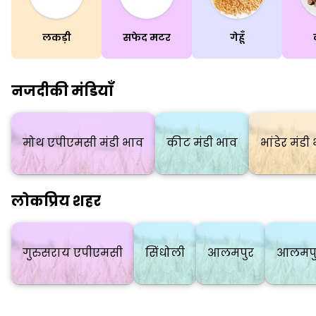
लकड़ी
सफेद मटर
गेहूँ
नजदीकी मंडियाँ
मोथ एपीएमसी मंडी भाव
कीट मंडी भाव
भांडेर मंडी
लोकप्रिय शहर
गुरुसराय एपीएमसी
सिंधोली
आलमपुर
आलमपु