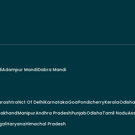
i
Adampur Mandi
Dabra Mandi
rashtra
Nct Of Delhi
Karnataka
Goa
Pondicherry
Kerala
Odisha
rakhand
Manipur
Andhra Pradesh
Punjab
Odisha
Tamil Nadu
As
gal
Haryana
Himachal Pradesh