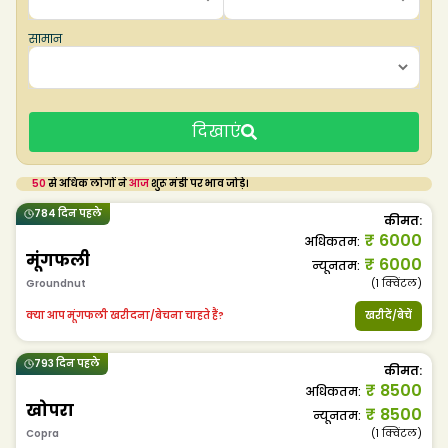
सामान
दिखाएं
50
से अधिक लोगों ने
आज
शुरू मंडी पर भाव जोड़े।
784 दिन पहले
कीमत
:
₹
6000
अधिकतम
:
मूंगफली
₹
6000
न्यूनतम
:
Groundnut
(1
क्विंटल
)
क्या आप मूंगफली खरीदना/बेचना चाहते हैं?
खरीदें/बेचें
793 दिन पहले
कीमत
:
₹
8500
अधिकतम
:
खोपरा
₹
8500
न्यूनतम
:
Copra
(1
क्विंटल
)