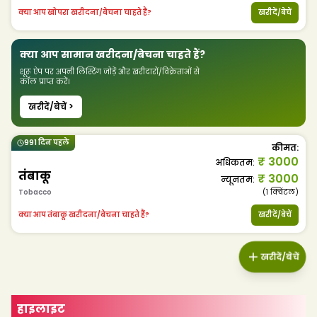
क्या आप खोपरा खरीदना/बेचना चाहते हैं?
खरीदें/बेचें
क्या आप सामान खरीदना/बेचना चाहते हैं?
शूरू ऐप पर अपनी लिस्टिंग जोड़ें और खरीदारों/विक्रेताओं से
कॉल प्राप्त करें।
खरीदें/बेचें >
991 दिन पहले
कीमत
:
₹
3000
अधिकतम
:
तंबाकू
₹
3000
न्यूनतम
:
Tobacco
(1
क्विंटल
)
क्या आप तंबाकू खरीदना/बेचना चाहते हैं?
खरीदें/बेचें
खरीदें/बेचें
हाइलाइट