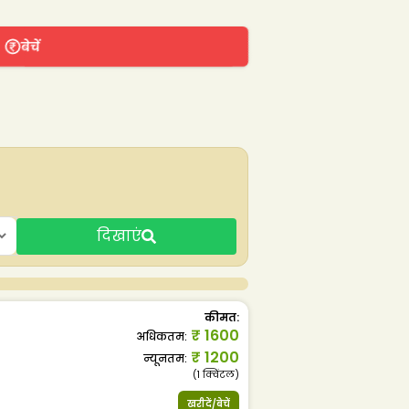
बेचें
दिखाएं
कीमत
:
₹
1600
अधिकतम
:
₹
1200
न्यूनतम
:
(1
क्विंटल
)
खरीदें/बेचें