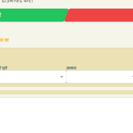
प डाउनलोड करें।
ं
या था
 चुनें
सामान