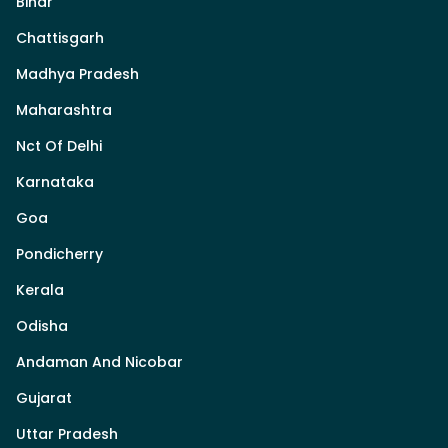
Bihar
Chattisgarh
Madhya Pradesh
Maharashtra
Nct Of Delhi
Karnataka
Goa
Pondicherry
Kerala
Odisha
Andaman And Nicobar
Gujarat
Uttar Pradesh