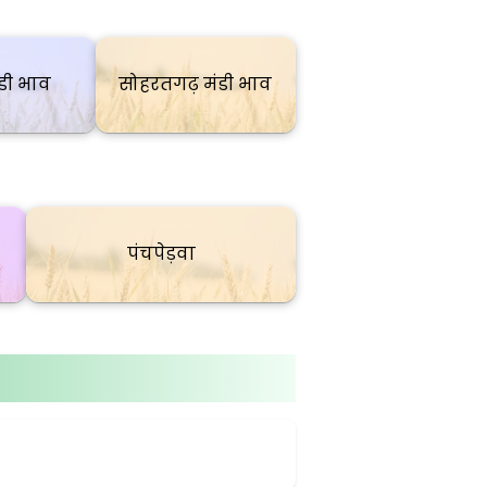
ंडी भाव
सोहरतगढ़ मंडी भाव
पंचपेड़वा