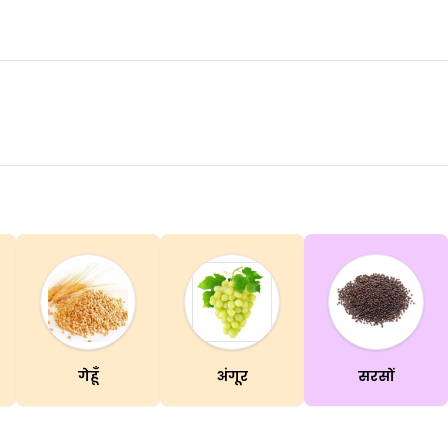
गेहूँ
अंगूर
सरसों