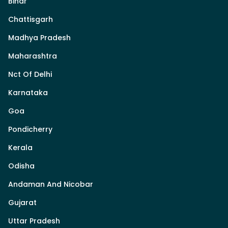
Bihar
Chattisgarh
Madhya Pradesh
Maharashtra
Nct Of Delhi
Karnataka
Goa
Pondicherry
Kerala
Odisha
Andaman And Nicobar
Gujarat
Uttar Pradesh