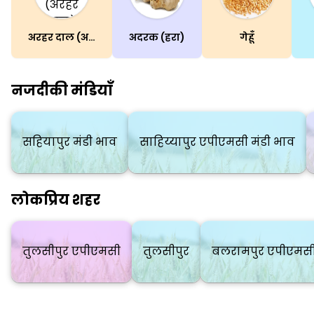
अरहर दाल (अरहर दाल)
अदरक (हरा)
गेहूँ
नजदीकी मंडियाँ
सहियापुर मंडी भाव
साहिय्यापुर एपीएमसी मंडी भाव
लोकप्रिय शहर
तुलसीपुर एपीएमसी
तुलसीपुर
बलरामपुर एपीएमस