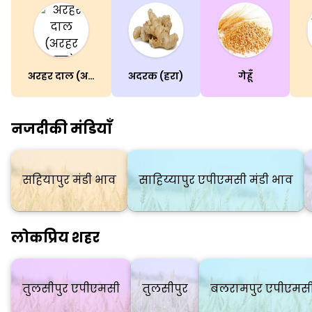
अरहर दाल (अरहर दाल)
अदरक (हरा)
गेहूँ
नजदीकी मंडियाँ
सहियापुर मंडी भाव
साहिय्यापुर एपीएमसी मंडी भाव
लोकप्रिय शहर
तुलसीपुर एपीएमसी
तुलसीपुर
बलरामपुर एपीएमस