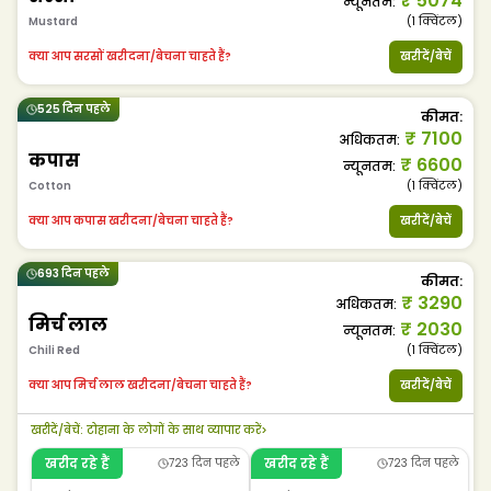
₹
5074
न्यूनतम
:
Mustard
(1
क्विंटल
)
क्या आप सरसों खरीदना/बेचना चाहते हैं?
खरीदें/बेचें
525 दिन पहले
कीमत
:
₹
7100
अधिकतम
:
कपास
₹
6600
न्यूनतम
:
Cotton
(1
क्विंटल
)
क्या आप कपास खरीदना/बेचना चाहते हैं?
खरीदें/बेचें
693 दिन पहले
कीमत
:
₹
3290
अधिकतम
:
मिर्च लाल
₹
2030
न्यूनतम
:
Chili Red
(1
क्विंटल
)
क्या आप मिर्च लाल खरीदना/बेचना चाहते हैं?
खरीदें/बेचें
खरीदें/बेचें
:
टोहाना के लोगों के साथ व्यापार करें
>
खरीद रहे हैं
खरीद रहे हैं
723 दिन पहले
723 दिन पहले