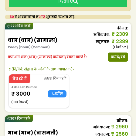
दिखाएं
50
से अधिक लोगों ने
आज
शुरू मंडी पर भाव जोड़े।
279 दिन पहले
कीमत
:
₹
2389
अधिकतम
:
धान (धान) (सामान्य)
₹
2389
न्यूनतम
:
Paddy (Dhan) (Common)
(1
क्विंटल
)
क्या आप धान (धान) (सामान्य) खरीदना/बेचना चाहते हैं?
खरीदें/बेचें
खरीदें/बेचें
:
टोहाना के लोगों के साथ व्यापार करें
>
बेच रहे हैं
591 दिन पहले
Asheesh Kumar
₹
3000
कॉल
(100 किलो)
307 दिन पहले
कीमत
:
₹
2960
अधिकतम
:
धान (धान) (बासमती)
₹
2560
न्यूनतम
: