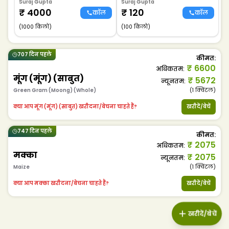
Suraj Gupta
Suraj Gupta
₹
4000
₹
120
कॉल
कॉल
(1000 किलो)
(100 किलो)
707 दिन पहले
कीमत
:
₹
6600
अधिकतम
:
मूंग (मूंग) (साबुत)
₹
5672
न्यूनतम
:
Green Gram (Moong) (Whole)
(1
क्विंटल
)
क्या आप मूंग (मूंग) (साबुत) खरीदना/बेचना चाहते हैं?
खरीदें/बेचें
747 दिन पहले
कीमत
:
₹
2075
अधिकतम
:
मक्का
₹
2075
न्यूनतम
:
Maize
(1
क्विंटल
)
क्या आप मक्का खरीदना/बेचना चाहते हैं?
खरीदें/बेचें
खरीदें/बेचें