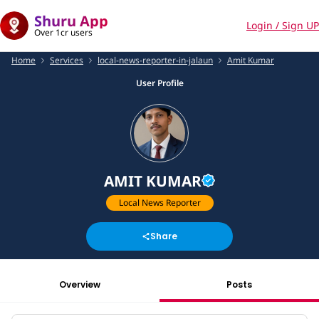
Shuru App
Login / Sign UP
Over 1cr users
Home
Services
local-news-reporter-in-jalaun
Amit Kumar
User Profile
AMIT KUMAR
Local News Reporter
Share
Overview
Posts