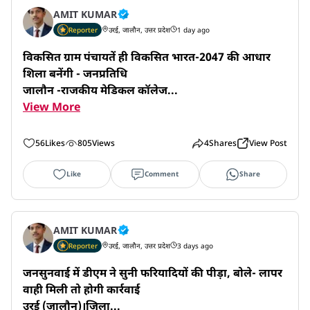
AMIT KUMAR
Reporter
उरई, जालौन, उत्तर प्रदेश
1 day ago
विकसित ग्राम पंचायतें ही विकसित भारत-2047 की आधार
शिला बनेंगी - जनप्रतिधि

जालौन -राजकीय मेडिकल कॉलेज...
View More
56
Likes
805
Views
4
Shares
View Post
Like
Comment
Share
AMIT KUMAR
Reporter
उरई, जालौन, उत्तर प्रदेश
3 days ago
जनसुनवाई में डीएम ने सुनी फरियादियों की पीड़ा, बोले- लापर
वाही मिली तो होगी कार्रवाई

उरई (जालौन)।जिला...