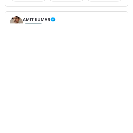
AMIT KUMAR
Reporter
उरई, जालौन, उत्तर प्रदेश
on 26 July
जालौन में दिनदहाड़े एक दुकान की गुल्लक से रुपये चोरी होने 
का मामला सामने आया है। वारदात के बाद पीड़ि...
View More
108
Likes
2.1K
Views
2
Shares
View Post