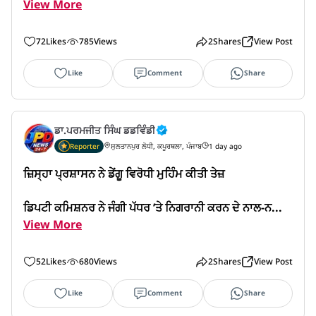
View More
72
Likes
785
Views
2
Shares
View Post
Like
Comment
Share
ਡਾ.ਪਰਮਜੀਤ ਸਿੰਘ ਡਡਵਿੰਡੀ
Reporter
ਸੁਲਤਾਨਪੁਰ ਲੋਧੀ, ਕਪੂਰਥਲਾ, ਪੰਜਾਬ
1 day ago
ਜ਼ਿਸ੍ਹਾ ਪ੍ਰਸ਼ਾਸਨ ਨੇ ਡੇਂਗੂ ਵਿਰੋਧੀ ਮੁਹਿੰਮ ਕੀਤੀ ਤੇਜ਼

ਡਿਪਟੀ ਕਮਿਸ਼ਨਰ ਨੇ ਜੰਗੀ ਪੱਧਰ ’ਤੇ ਨਿਗਰਾਨੀ ਕਰਨ ਦੇ ਨਾਲ-ਨ...
View More
52
Likes
680
Views
2
Shares
View Post
Like
Comment
Share