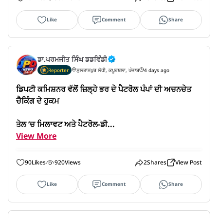
Like
Comment
Share
ਡਾ.ਪਰਮਜੀਤ ਸਿੰਘ ਡਡਵਿੰਡੀ
Reporter
ਸੁਲਤਾਨਪੁਰ ਲੋਧੀ, ਕਪੂਰਥਲਾ, ਪੰਜਾਬ
4 days ago
ਡਿਪਟੀ ਕਮਿਸ਼ਨਰ ਵੱਲੋਂ ਜ਼ਿਲ੍ਹੇ ਭਰ ਦੇ ਪੈਟਰੋਲ ਪੰਪਾਂ ਦੀ ਅਚਨਚੇਤ 
ਚੈਕਿੰਗ ਦੇ ਹੁਕਮ

ਤੇਲ ’ਚ ਮਿਲਾਵਟ ਅਤੇ ਪੈਟਰੋਲ-ਡੀ...
View More
90
Likes
920
Views
2
Shares
View Post
Like
Comment
Share