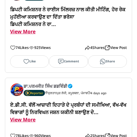
ਡਿਪਟੀ ਕਮਿਸ਼ਨਰ ਨੇ ਰਾਈਸ ਮਿੱਲਰਜ਼ ਨਾਲ ਕੀਤੀ ਮੀਟਿੰਗ, ਹੋਰ ਰੇਕ 
ਮੁਹੱਈਆ ਕਰਵਾਉਣ ਦਾ ਦਿੱਤਾ ਭਰੋਸਾ

ਡਿਪਟੀ ਕਮਿਸ਼ਨਰ ਨੇ ਰਾ...
View More
74
Likes
925
Views
4
Shares
View Post
Like
Comment
Share
ਡਾ.ਪਰਮਜੀਤ ਸਿੰਘ ਡਡਵਿੰਡੀ
Reporter
ਸੁਲਤਾਨਪੁਰ ਲੋਧੀ, ਕਪੂਰਥਲਾ, ਪੰਜਾਬ
4 days ago
ਏ.ਡੀ.ਸੀ. ਵੱਲੋਂ ਆਜ਼ਾਦੀ ਦਿਹਾੜੇ ਦੇ ਪ੍ਰਬੰਧਾਂ ਦੀ ਸਮੀਖਿਆ, ਵੱਖ-ਵੱਖ 
ਵਿਭਾਗਾਂ ਨੂੰ ਨਿਰਵਿਘਨ ਜਸ਼ਨ ਯਕੀਨੀ ਬਣਾਉਣ ਦੇ...
View More
78
Likes
960
Views
2
Shares
View Post