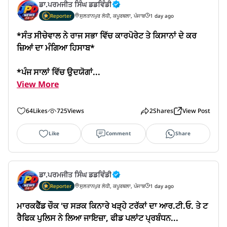
ਡਾ.ਪਰਮਜੀਤ ਸਿੰਘ ਡਡਵਿੰਡੀ
Reporter
ਸੁਲਤਾਨਪੁਰ ਲੋਧੀ, ਕਪੂਰਥਲਾ, ਪੰਜਾਬ
1 day ago
*ਸੰਤ ਸੀਚੇਵਾਲ ਨੇ ਰਾਜ ਸਭਾ ਵਿੱਚ ਕਾਰਪੋਰੇਟ ਤੇ ਕਿਸਾਨਾਂ ਦੇ ਕਰ
ਜ਼ਿਆਂ ਦਾ ਮੰਗਿਆ ਹਿਸਾਬ*

*ਪੰਜ ਸਾਲਾਂ ਵਿੱਚ ਉਦਯੋਗਾਂ...
View More
64
Likes
725
Views
2
Shares
View Post
Like
Comment
Share
ਡਾ.ਪਰਮਜੀਤ ਸਿੰਘ ਡਡਵਿੰਡੀ
Reporter
ਸੁਲਤਾਨਪੁਰ ਲੋਧੀ, ਕਪੂਰਥਲਾ, ਪੰਜਾਬ
1 day ago
ਮਾਰਕਫੈੱਡ ਚੌਕ 'ਚ ਸੜਕ ਕਿਨਾਰੇ ਖੜ੍ਹੇ ਟਰੱਕਾਂ ਦਾ ਆਰ.ਟੀ.ਓ. ਤੇ ਟ
ਰੈਫਿਕ ਪੁਲਿਸ ਨੇ ਲਿਆ ਜਾਇਜ਼ਾ, ਫੀਡ ਪਲਾਂਟ ਪ੍ਰਬੰਧਨ...