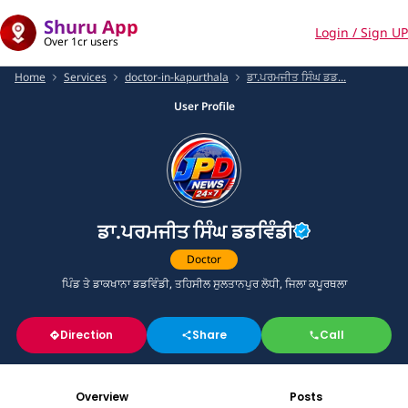
Shuru App
Login / Sign UP
Over 1cr users
Home
Services
doctor-in-kapurthala
ਡਾ.ਪਰਮਜੀਤ ਸਿੰਘ ਡਡ...
User Profile
ਡਾ.ਪਰਮਜੀਤ ਸਿੰਘ ਡਡਵਿੰਡੀ
Doctor
ਪਿੰਡ ਤੇ ਡਾਕਖਾਨਾ ਡਡਵਿੰਡੀ, ਤਹਿਸੀਲ ਸੁਲਤਾਨਪੁਰ ਲੋਧੀ, ਜਿਲਾ ਕਪੂਰਥਲਾ
Direction
Share
Call
Overview
Posts