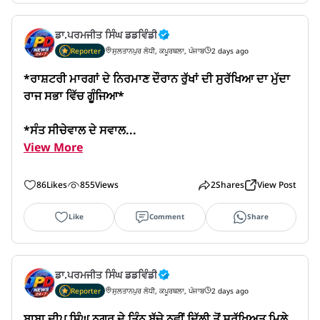
ਡਾ.ਪਰਮਜੀਤ ਸਿੰਘ ਡਡਵਿੰਡੀ
Reporter
ਸੁਲਤਾਨਪੁਰ ਲੋਧੀ, ਕਪੂਰਥਲਾ, ਪੰਜਾਬ
2 days ago
*ਰਾਸ਼ਟਰੀ ਮਾਰਗਾਂ ਦੇ ਨਿਰਮਾਣ ਦੌਰਾਨ ਰੁੱਖਾਂ ਦੀ ਸੁਰੱਖਿਆ ਦਾ ਮੁੱਦਾ 
ਰਾਜ ਸਭਾ ਵਿੱਚ ਗੂੰਜਿਆ*

*ਸੰਤ ਸੀਚੇਵਾਲ ਦੇ ਸਵਾਲ...
View More
86
Likes
855
Views
2
Shares
View Post
Like
Comment
Share
ਡਾ.ਪਰਮਜੀਤ ਸਿੰਘ ਡਡਵਿੰਡੀ
Reporter
ਸੁਲਤਾਨਪੁਰ ਲੋਧੀ, ਕਪੂਰਥਲਾ, ਪੰਜਾਬ
2 days ago
ਬਾਬਾ ਦੀਪ ਸਿੰਘ ਨਗਰ ਦੇ ਤਿੰਨ ਬੱਚੇ ਨਵੀਂ ਦਿੱਲੀ ਤੋਂ ਸੁਰੱਖਿਅਤ ਮਿਲੇ
