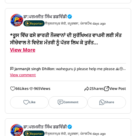
ਡਾ.ਪਰਮਜੀਤ ਸਿੰਘ ਡਡਵਿੰਡੀ
Reporter
ਸੁਲਤਾਨਪੁਰ ਲੋਧੀ, ਕਪੂਰਥਲਾ, ਪੰਜਾਬ
4 days ago
*ਰੂਸ ਵਿੱਚ ਫਸੇ ਭਾਰਤੀ ਨੌਜਵਾਨਾਂ ਦੀ ਸੁਰੱਖਿਅਤ ਵਾਪਸੀ ਲਈ ਸੰਤ 
ਸੀਚੇਵਾਲ ਨੇ ਵਿਦੇਸ਼ ਮੰਤਰੀ ਨੂੰ ਪੱਤਰ ਲਿਖ ਕੇ ਤੁਰੰਤ...
View More
Jarmanjit singh Dhillon
:
waheguru ji please help me please 🙏🥺
please contact me _7888344494
View comment
66
Likes
965
Views
2
Shares
View Post
Like
Comment
Share
ਡਾ.ਪਰਮਜੀਤ ਸਿੰਘ ਡਡਵਿੰਡੀ
Reporter
ਸੁਲਤਾਨਪੁਰ ਲੋਧੀ, ਕਪੂਰਥਲਾ, ਪੰਜਾਬ
4 days ago