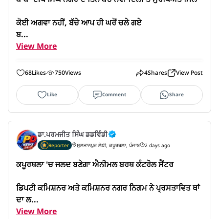
ਕੋਈ ਅਗਵਾ ਨਹੀਂ, ਬੱਚੇ ਆਪ ਹੀ ਘਰੋਂ ਚਲੇ ਗਏ

ਬ...
View More
68
Likes
750
Views
4
Shares
View Post
Like
Comment
Share
ਡਾ.ਪਰਮਜੀਤ ਸਿੰਘ ਡਡਵਿੰਡੀ
Reporter
ਸੁਲਤਾਨਪੁਰ ਲੋਧੀ, ਕਪੂਰਥਲਾ, ਪੰਜਾਬ
2 days ago
ਕਪੂਰਥਲਾ 'ਚ ਜਲਦ ਬਣੇਗਾ ਐਨੀਮਲ ਬਰਥ ਕੰਟਰੋਲ ਸੈਂਟਰ

ਡਿਪਟੀ ਕਮਿਸ਼ਨਰ ਅਤੇ ਕਮਿਸ਼ਨਰ ਨਗਰ ਨਿਗਮ ਨੇ ਪ੍ਰਸਤਾਵਿਤ ਥਾਂ 
ਦਾ ਲ...
View More