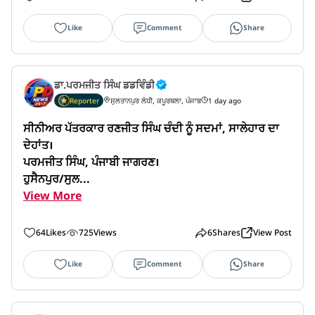
Like
Comment
Share
ਡਾ.ਪਰਮਜੀਤ ਸਿੰਘ ਡਡਵਿੰਡੀ
Reporter
ਸੁਲਤਾਨਪੁਰ ਲੋਧੀ, ਕਪੂਰਥਲਾ, ਪੰਜਾਬ
1 day ago
ਸੀਨੀਅਰ ਪੱਤਰਕਾਰ ਰਣਜੀਤ ਸਿੰਘ ਚੰਦੀ ਨੂੰ ਸਦਮਾਂ, ਸਾਲੇਹਾਰ ਦਾ 
ਦੇਹਾਂਤ।

ਪਰਮਜੀਤ ਸਿੰਘ, ਪੰਜਾਬੀ ਜਾਗਰਣ।

ਹੁਸੈਨਪੁਰ/ਸੁਲ...
View More
64
Likes
725
Views
6
Shares
View Post
Like
Comment
Share