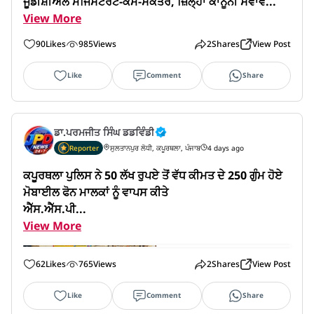
ਜੂਡੀਸ਼ੀਅਲ ਮੈਜਿਸਟਰੇਟ-ਕਮ-ਸਕੱਤਰ, ਜ਼ਿਲ੍ਹਾ ਕਾਨੂੰਨੀ ਸੇਵਾਵ...
View More
90
Likes
985
Views
2
Shares
View Post
Like
Comment
Share
ਡਾ.ਪਰਮਜੀਤ ਸਿੰਘ ਡਡਵਿੰਡੀ
Reporter
ਸੁਲਤਾਨਪੁਰ ਲੋਧੀ, ਕਪੂਰਥਲਾ, ਪੰਜਾਬ
4 days ago
ਕਪੂਰਥਲਾ ਪੁਲਿਸ ਨੇ 50 ਲੱਖ ਰੁਪਏ ਤੋਂ ਵੱਧ ਕੀਮਤ ਦੇ 250 ਗੁੰਮ ਹੋਏ 
ਮੋਬਾਈਲ ਫੋਨ ਮਾਲਕਾਂ ਨੂੰ ਵਾਪਸ ਕੀਤੇ

ਐੱਸ.ਐੱਸ.ਪੀ...
View More
62
Likes
765
Views
2
Shares
View Post
Like
Comment
Share