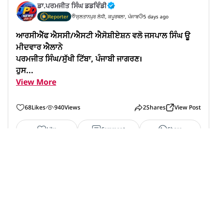
ਡਾ.ਪਰਮਜੀਤ ਸਿੰਘ ਡਡਵਿੰਡੀ
Reporter
ਸੁਲਤਾਨਪੁਰ ਲੋਧੀ, ਕਪੂਰਥਲਾ, ਪੰਜਾਬ
5 days ago
ਆਰਸੀਐੱਫ ਐਸਸੀ/ਐਸਟੀ ਐਸੋਸ਼ੀਏਸ਼ਨ ਵਲੋ ਜਸਪਾਲ ਸਿੰਘ ਊ
ਮੀਦਵਾਰ ਐਲਾਨੇ

ਪਰਮਜੀਤ ਸਿੰਘ/ਸੁੱਖੀ ਟਿੱਬਾ, ਪੰਜਾਬੀ ਜਾਗਰਣ।

ਹੁਸ...
View More
68
Likes
940
Views
2
Shares
View Post
Like
Comment
Share
ਡਾ.ਪਰਮਜੀਤ ਸਿੰਘ ਡਡਵਿੰਡੀ
Reporter
ਸੁਲਤਾਨਪੁਰ ਲੋਧੀ, ਕਪੂਰਥਲਾ, ਪੰਜਾਬ
5 days ago
ਕਰਦਾਤਾਵਾਂ ਨੂੰ ਜਾਗਰੂਕ ਕਰਨ ਲਈ ਜੀ.ਐਸ.ਟੀ. ਵਿਸ਼ੇ 'ਤੇ ਵ
ਪਾਰੀਆਂ, ਐਡਵੋਕੇਟਾਂ ਤੇ ਸੀ.ਏਜ਼ ਨਾਲ ਵਿਚਾਰ-ਵਟਾਂਦਰਾ
