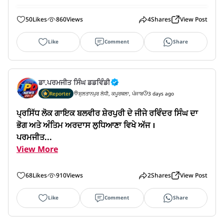
50
Likes
860
Views
4
Shares
View Post
Like
Comment
Share
ਡਾ.ਪਰਮਜੀਤ ਸਿੰਘ ਡਡਵਿੰਡੀ
Reporter
ਸੁਲਤਾਨਪੁਰ ਲੋਧੀ, ਕਪੂਰਥਲਾ, ਪੰਜਾਬ
3 days ago
ਪ੍ਰਸਿੱਧ ਲੋਕ ਗਾਇਕ ਬਲਵੀਰ ਸ਼ੇਰਪੁਰੀ ਦੇ ਜੀਜੇ ਰਵਿੰਦਰ ਸਿੰਘ ਦਾ 
ਭੋਗ ਅਤੇ ਅੰਤਿਮ ਅਰਦਾਸ ਲੁਧਿਆਣਾ ਵਿਖੇ ਅੱਜ ।

ਪਰਮਜੀਤ...
View More
68
Likes
910
Views
2
Shares
View Post
Like
Comment
Share