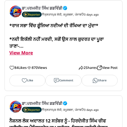
ਡਾ.ਪਰਮਜੀਤ ਸਿੰਘ ਡਡਵਿੰਡੀ
Reporter
ਸੁਲਤਾਨਪੁਰ ਲੋਧੀ, ਕਪੂਰਥਲਾ, ਪੰਜਾਬ
3 days ago
*ਰਾਜ ਸਭਾ ਵਿੱਚ ਗੂੰਜਿਆ ਨਦੀਆਂ ਦੀ ਰੱਖਿਆ ਦਾ ਮੁੱਦਾ*

*ਨਦੀ ਇਕੱਲੀ ਨਹੀਂ ਮਰਦੀ, ਸਗੋਂ ਉਸ ਨਾਲ ਕੁਦਰਤ ਦਾ ਪੂਰਾ 
ਤਾਣਾ-...
View More
84
Likes
870
Views
2
Shares
View Post
Like
Comment
Share
ਡਾ.ਪਰਮਜੀਤ ਸਿੰਘ ਡਡਵਿੰਡੀ
Reporter
ਸੁਲਤਾਨਪੁਰ ਲੋਧੀ, ਕਪੂਰਥਲਾ, ਪੰਜਾਬ
3 days ago
ਨੈਸ਼ਨਲ ਲੋਕ ਅਦਾਲਤ 12 ਸਤੰਬਰ ਨੂੰ - ਹਿਰਦੇਜੀਤ ਸਿੰਘ ਚੀਫ 