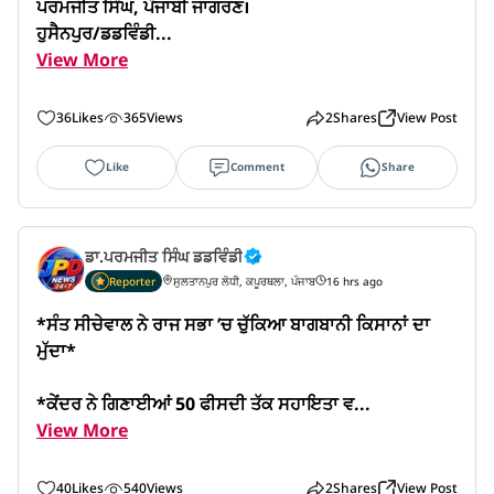
ਪਰਮਜੀਤ ਸਿੰਘ, ਪੰਜਾਬੀ ਜਾਗਰਣ।

ਹੁਸੈਨਪੁਰ/ਡਡਵਿੰਡੀ...
View More
36
Likes
365
Views
2
Shares
View Post
Like
Comment
Share
ਡਾ.ਪਰਮਜੀਤ ਸਿੰਘ ਡਡਵਿੰਡੀ
Reporter
ਸੁਲਤਾਨਪੁਰ ਲੋਧੀ, ਕਪੂਰਥਲਾ, ਪੰਜਾਬ
16 hrs ago
*ਸੰਤ ਸੀਚੇਵਾਲ ਨੇ ਰਾਜ ਸਭਾ ’ਚ ਚੁੱਕਿਆ ਬਾਗਬਾਨੀ ਕਿਸਾਨਾਂ ਦਾ 
ਮੁੱਦਾ*

*ਕੇਂਦਰ ਨੇ ਗਿਣਾਈਆਂ 50 ਫੀਸਦੀ ਤੱਕ ਸਹਾਇਤਾ ਵ...
View More
40
Likes
540
Views
2
Shares
View Post