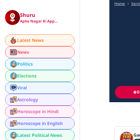
Home
Serv
Shuru
Apke Nagar Ki App…
Latest News
News
Politics
Elections
Viral
D
Astrology
Horoscope in Hindi
Horoscope in English
Ga
Latest Political News