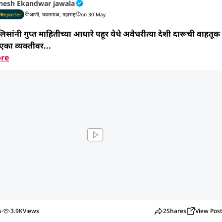
nesh Ekandwar jawala
Reporter
आर्णी, यवतमाळ, महाराष्ट्र
on 30 May
सांनी गुप्त माहितीच्या आधारे पहूर येथे अवैधरीत्या देशी दारूची वाहतूक 
एका व्यक्तीवर...
re
s
3.9K
Views
2
Shares
View Pos