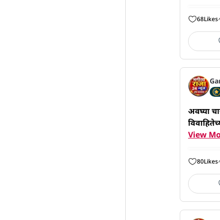
68
Likes
Ga
अवघ्या चा
विवाहितेच्य
View Mo
80
Likes