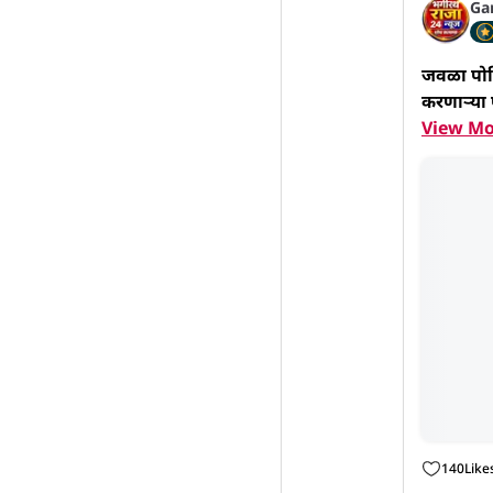
Ga
जवळा पोलि
करणाऱ्या 
View Mo
140
Like