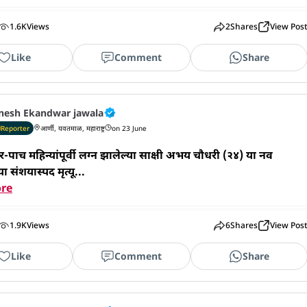
1.6K
Views
2
Shares
View Pos
Like
Comment
Share
nesh Ekandwar jawala
Reporter
आर्णी, यवतमाळ, महाराष्ट्र
on 23 June
र-पाच महिन्यांपूर्वी लग्न झालेल्या साक्षी अभय चौधरी (२४) या नव
ा संशयास्पद मृत्यू...
re
1.9K
Views
6
Shares
View Pos
Like
Comment
Share