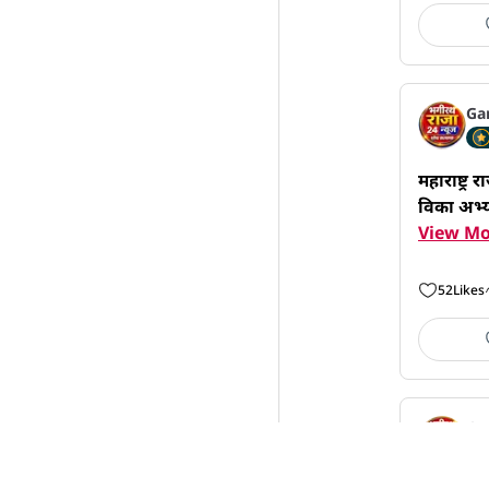
Ga
महाराष्ट्र
विका अभ्या
View Mo
52
Likes
Ga