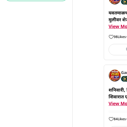
यवतमाळच्य
मुलीवर शेज
View Mo
98
Likes
Ga
शनिवारी, 
शिवारात ए
View Mo
84
Likes