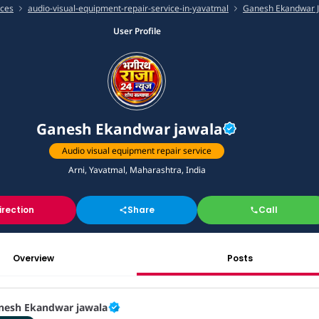
ices
audio-visual-equipment-repair-service-in-yavatmal
Ganesh Ekandwar J.
User Profile
Ganesh Ekandwar jawala
Audio visual equipment repair service
Arni, Yavatmal, Maharashtra, India
irection
Share
Call
Overview
Posts
nesh Ekandwar jawala