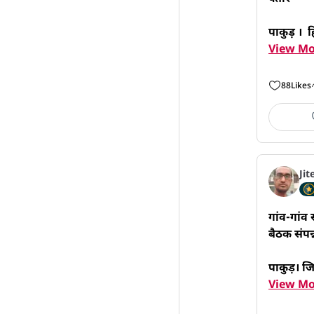
पाकुड़ ।  
View Mo
88
Likes
Jit
गांव-गांव
बैठक संपन्न
पाकुड़। ज
View Mo