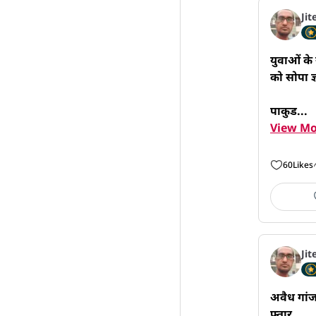
Jit
युवाओं के 
को सोपा ज्
पाकुड...
View Mo
60
Likes
Jit
अवैध गांज
फ्तार
