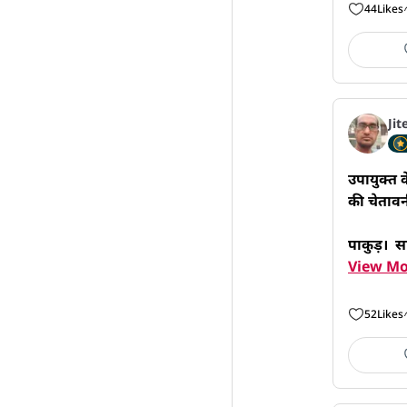
44
Likes
Jit
उपायुक्त 
की चेतावन
पाकुड़।  स
View Mo
52
Likes