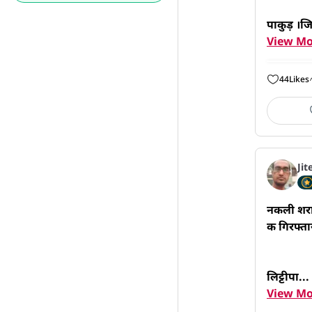
पाकुड़ ।जिल
View Mo
44
Likes
Jit
नकली शराब 
क गिरफ्तार
लिट्टीपा...
View Mo