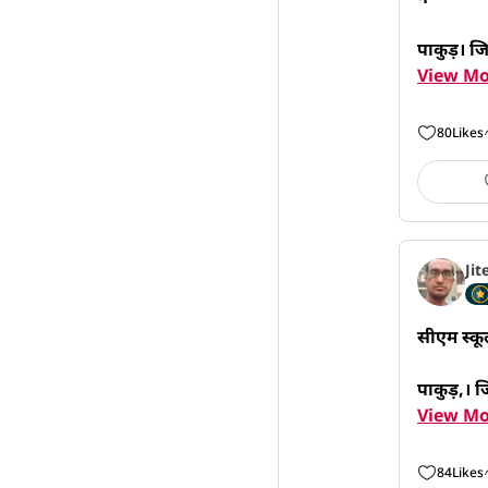
पाकुड़। ज
View Mo
80
Likes
Jit
सीएम स्कूल
पाकुड़,। जि
View Mo
84
Likes