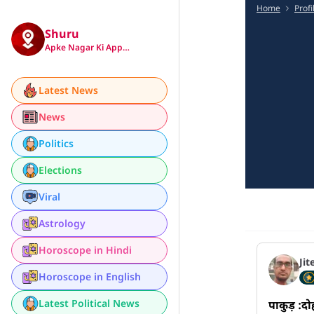
Home
Profi
Shuru
Apke Nagar Ki App…
Latest News
News
Politics
Elections
Viral
Astrology
Horoscope in Hindi
Jit
Horoscope in English
Latest Political News
पाकुड़ :दो