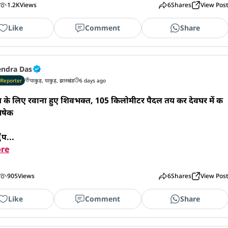
1.2K
Views
6
Shares
View Pos
Like
Comment
Share
endra Das
Reporter
पाकुड़, पाकुड़, झारखंड
6 days ago
ज के लिए रवाना हुए शिवभक्त, 105 किलोमीटर पैदल तय कर देवघर में क
िषेक

(प...
re
905
Views
6
Shares
View Pos
Like
Comment
Share