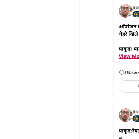
Jit
ऑपरेशन मु
चेहरे खिले

पाकुड़। पा
View Mo
56
Likes
Jit
पाकुड़:रैय
न
