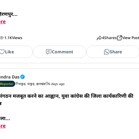
हिरणपुर...
re
1.1K
Views
4
Shares
View Pos
Like
Comment
Share
endra Das
Reporter
पाकुड़, पाकुड़, झारखंड
6 days ago
 संगठन मजबूत करने का आह्वान, युवा कांग्रेस की जिला कार्यकारिणी की 


िला...
re