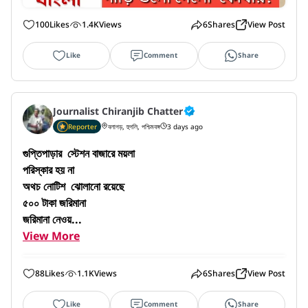
100
Likes
1.4K
Views
6
Shares
View Post
Like
Comment
Share
Journalist Chiranjib Chatter
Reporter
বলাগড়, হুগলি, পশ্চিমবঙ্গ
3 days ago
গুপ্তিপাড়ার  স্টেশন বাজারে ময়লা

পরিস্কার হয় না

অথচ নোটিশ  ঝোলানো রয়েছে

৫০০ টাকা জরিমানা

জরিমানা নেওয়...
View More
88
Likes
1.1K
Views
6
Shares
View Post
Like
Comment
Share