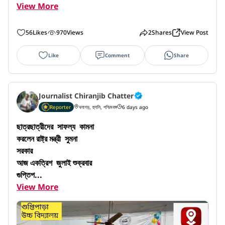
View More
56
Likes
970
Views
2
Shares
View Post
Like
Comment
Share
Journalist Chiranjib Chatter
Reporter
বলাগড়, হুগলি, পশ্চিমবঙ্গ
6 days ago
ছাত্রছাত্রীদের  সাফল্য  কামনা

করলেন রাষ্ট্র মন্ত্রী  সুমনা

সরকার

আজ একত্রিশ  জুলাই শুক্রবার 

গুপ্তিপ...
View More