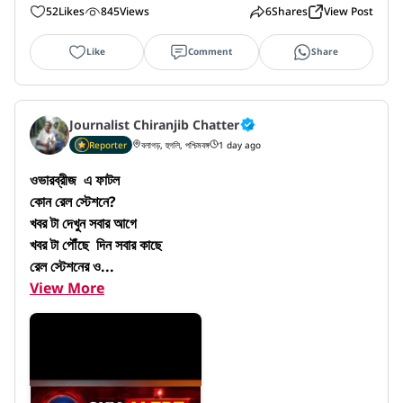
52
Likes
845
Views
6
Shares
View Post
Like
Comment
Share
Journalist Chiranjib Chatter
Reporter
বলাগড়, হুগলি, পশ্চিমবঙ্গ
1 day ago
ওভারব্রীজ  এ ফাটল

কোন রেল স্টেশনে? 

খবর টা দেখুন সবার আগে

খবর টা পৌঁছে  দিন সবার কাছে

রেল স্টেশনের ও...
View More