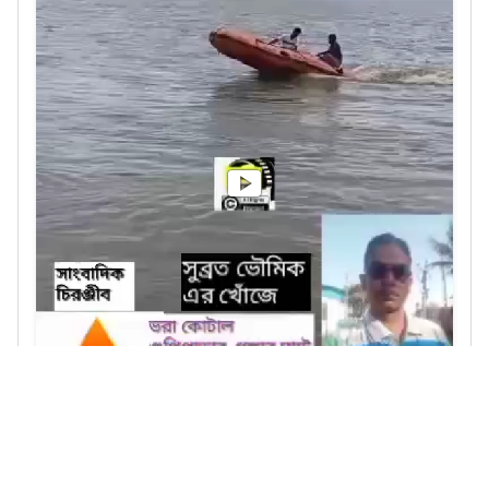
136
Likes
1.6K
Views
2
Shares
View Post