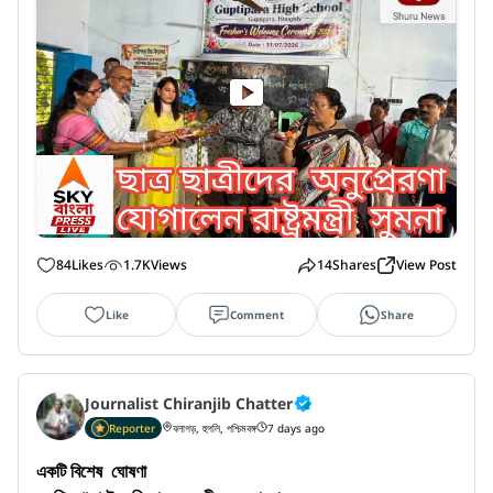
84
Likes
1.7K
Views
14
Shares
View Post
Like
Comment
Share
Journalist Chiranjib Chatter
Reporter
বলাগড়, হুগলি, পশ্চিমবঙ্গ
7 days ago
একটি বিশেষ  ঘোষণা 
