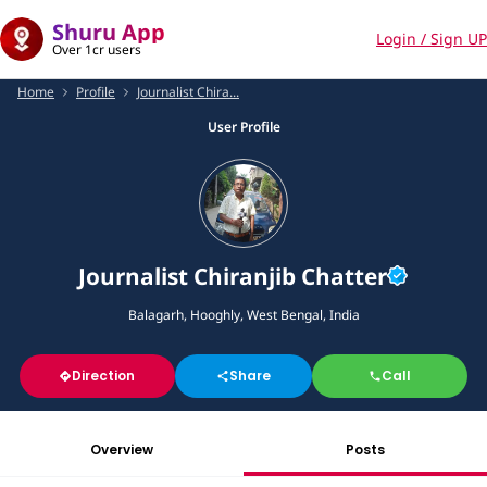
Shuru App
Login / Sign UP
Over 1cr users
Home
Profile
Journalist Chira...
User Profile
Journalist Chiranjib Chatter
Balagarh, Hooghly, West Bengal, India
Direction
Share
Call
Overview
Posts