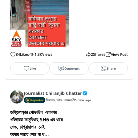
84
Likes
1.3K
Views
2
Shares
View Post
Like
Comment
Share
Journalist Chiranjib Chatter
Reporter
বলাগড়, হুগলি, পশ্চিমবঙ্গ
5 days ago
গুপ্তিপাড়ার গোডাউন  এলাকায়

খরিদ্দাররা অসুবিধায়,SH6 এর ধারে

শেড, বিশ্রামাগার  নেই

বরষার সময়ে শেড না থ...