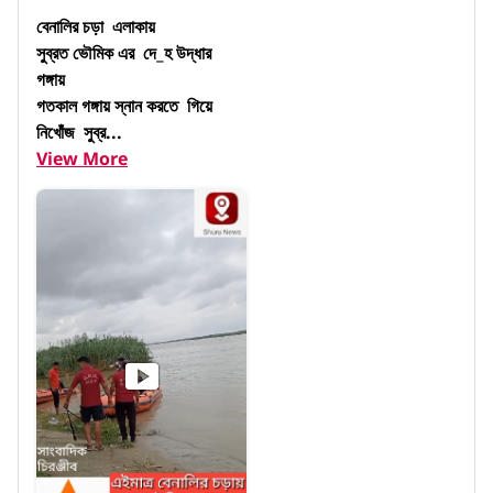
বেনালির চড়া  এলাকায়

সুব্রত ভৌমিক এর  দে_হ উদ্ধার

গঙ্গায়

গতকাল গঙ্গায় স্নান করতে  গিয়ে 

নিখোঁজ  সুব্র...
View More