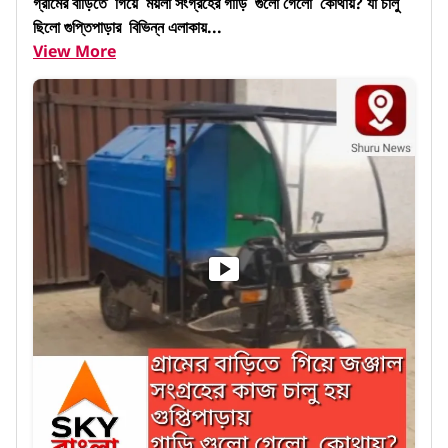
গ্রামের বাড়িতে  গিয়ে  ময়লা সংগ্রহের গাড়ি  গুলো গেলো  কোথায়? যা চালু 
ছিলো গুপ্তিপাড়ার  বিভিন্ন এলাকায়...
View More