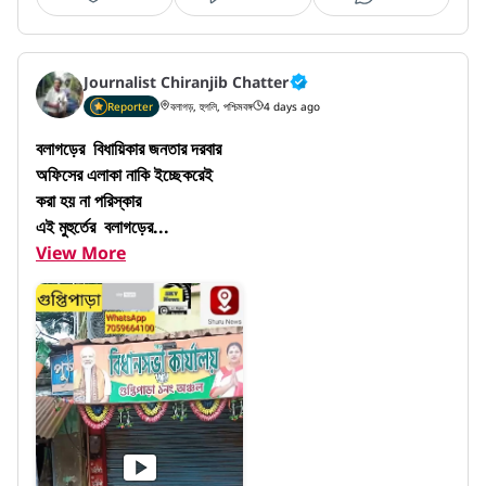
Journalist Chiranjib Chatter
Reporter
বলাগড়, হুগলি, পশ্চিমবঙ্গ
4 days ago
বলাগড়ের  বিধায়িকার জনতার দরবার

অফিসের এলাকা নাকি ইচ্ছেকরেই

করা হয় না পরিস্কার

এই মুহুর্তের  বলাগড়ের...
View More