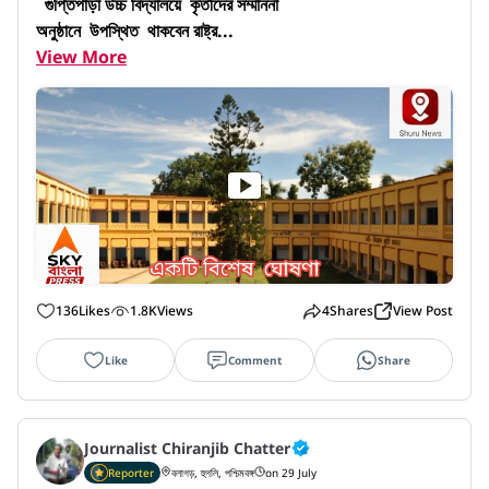
  গুপ্তিপাড়া উচ্চ বিদ্যালয়ে  কৃতীদের সম্মাননা 

অনুষ্ঠানে  উপস্থিত  থাকবেন রাষ্ট্র...
View More
136
Likes
1.8K
Views
4
Shares
View Post
Like
Comment
Share
Journalist Chiranjib Chatter
Reporter
বলাগড়, হুগলি, পশ্চিমবঙ্গ
on 29 July