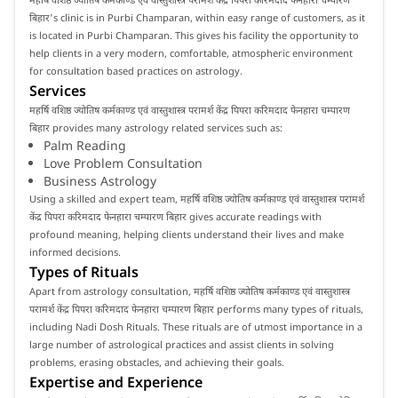
बिहार's clinic is in Purbi Champaran, within easy range of customers, as it
is located in Purbi Champaran. This gives his facility the opportunity to
help clients in a very modern, comfortable, atmospheric environment
for consultation based practices on astrology.
Services
महर्षि वशिष्ठ ज्योतिष कर्मकाण्ड एवं वास्तुशास्त्र परामर्श केंद्र पिपरा करिमदाद फेनहारा चम्पारण
बिहार provides many astrology related services such as:
Palm Reading
Love Problem Consultation
Business Astrology
Using a skilled and expert team, महर्षि वशिष्ठ ज्योतिष कर्मकाण्ड एवं वास्तुशास्त्र परामर्श
केंद्र पिपरा करिमदाद फेनहारा चम्पारण बिहार gives accurate readings with
profound meaning, helping clients understand their lives and make
informed decisions.
Types of Rituals
Apart from astrology consultation, महर्षि वशिष्ठ ज्योतिष कर्मकाण्ड एवं वास्तुशास्त्र
परामर्श केंद्र पिपरा करिमदाद फेनहारा चम्पारण बिहार performs many types of rituals,
including Nadi Dosh Rituals. These rituals are of utmost importance in a
large number of astrological practices and assist clients in solving
problems, erasing obstacles, and achieving their goals.
Expertise and Experience