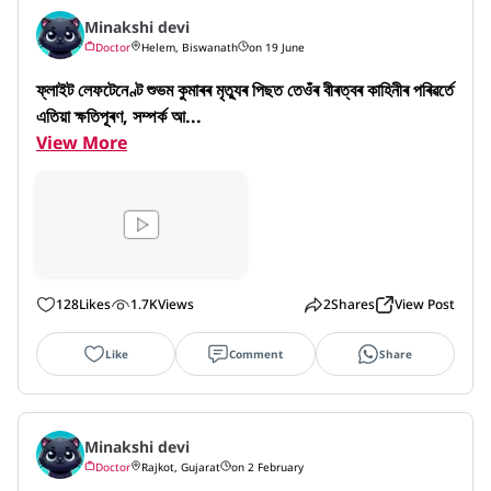
Minakshi devi
Doctor
Helem, Biswanath
on 19 June
ফ্লাইট লেফটেনেণ্ট শুভম কুমাৰৰ মৃত্যুৰ পিছত তেওঁৰ বীৰত্বৰ কাহিনীৰ পৰিৱৰ্তে 
এতিয়া ক্ষতিপূৰণ, সম্পৰ্ক আ...
View More
128
Likes
1.7K
Views
2
Shares
View Post
Like
Comment
Share
Minakshi devi
Doctor
Rajkot, Gujarat
on 2 February