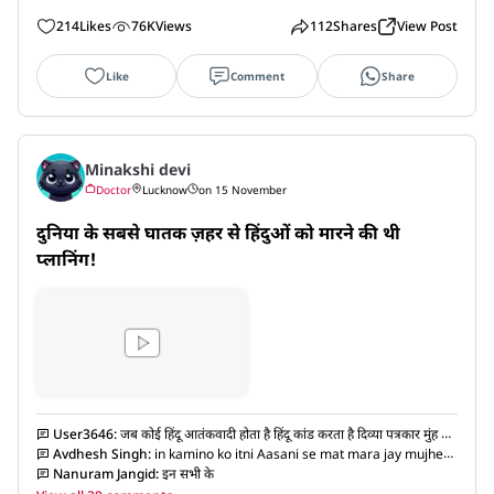
214
Likes
76K
Views
112
Shares
View Post
Like
Comment
Share
Minakshi devi
Doctor
Lucknow
on 15 November
दुनिया के सबसे घातक ज़हर से हिंदुओं को मारने की थी 
प्लानिंग!
User3646
:
जब कोई हिंदू आतंकवादी होता है हिंदू कांड करता है दिव्या पत्रकार मुंह में
चिंगम डालकर चबाने लग जाते हैं और अगर मुसलमान का नाम होता है तो यह चिंगम
Avdhesh Singh
:
in kamino ko itni Aasani se mat mara jay mujhe
निकालकर फेंक देते हैं और चिल्ला चिल्ला कर रखा तरकर बदनाम करने के लिए लग जाते हैं
pm sahab ji se Anurodh hai ki unhe lohe ki rodd garm karke dagaa
Nanuram Jangid
:
इन सभी के
jay aur to aur dono Aankhen fod diya jay kam se kam in duston ko