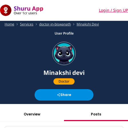
Shuru App
Login / Sign UP
Over 1cr users
Home
Services
doctor-in-biswanath
Minakshi Devi
User Profile
Minakshi devi
Doctor
Share
Overview
Posts