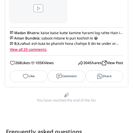
Madan Bhatra
:
kaise kaise kutte kamine harami log rahte Hain is
duniya mein Kitna nirdayi aadami Hai ise to fansi ka Saja hona
Aman Bundela
:
saboot mitane ki puri koshish ki 😭
chahiye 😡😡😡
B,k,rahul
:
esh kuta ko phanshi hona chahiye 8 din ke under or
news me dalo
View all 29 comments
268
Likes
105K
Views
304
Shares
View Post
Like
Comment
Share
You have reached the end of the list.
Frequently asked questions