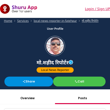
Shuru App
Login / Sign UP
Over 1cr users
Home
Services
local-news-reporter-in-fatehpur
मो.शहीद रिपोर्टर
User Profile
मो.शहीद रिपोर्टर
Local News Reporter
Share
Call
Overview
Posts