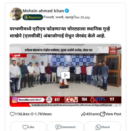
Mohsin ahmed khan
Reporter
परभणी, परभणी, महाराष्ट्र
on 20 July
परभणीमध्ये एटीएम फोडणाऱ्या चोरट्याला स्थानिक गुन्हे 
शाखेने (एलसीबी) अंबाजोगाई येथून जेरबंद केले आहे.
116
Likes
1.7K
Views
4
Shares
View Post
Like
Comment
Share