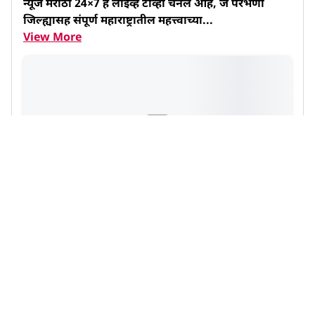
न्यूज मराठी 24×7 हे लाईव्ह टीव्ही चॅनल आहे, जे परभणी 
जिल्ह्यासह संपूर्ण महाराष्ट्रातील महत्त्वाच्या...
View More
102
Likes
1.7K
Views
22
Shares
View Post
Like
Comment
Share
Mohsin ahmed khan
Reporter
परभणी, परभणी, महाराष्ट्र
on 27 June