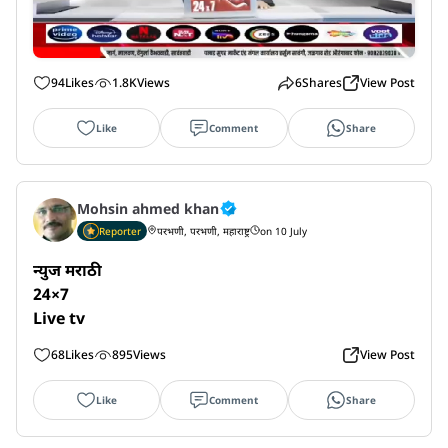
94
Likes
1.8K
Views
6
Shares
View Post
Like
Comment
Share
Mohsin ahmed khan
Reporter
परभणी, परभणी, महाराष्ट्र
on 10 July
न्युज मराठी 

24×7

Live tv
68
Likes
895
Views
View Post
Like
Comment
Share