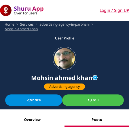
Shuru App
Login / Sign UP
Over 1cr users
Home
Services
advertising-agency-in-parbhani
Mohsin Ahmed Khan
User Profile
Mohsin ahmed khan
Advertising agency
Share
Call
Overview
Posts