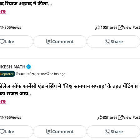
यद रियाज अहमद ने फीता...
re
805
Views
10
Shares
View Pos
Like
Comment
Share
KESH NATH
Reporter
चंदवा, लातेहार, झारखंड
22 hrs ago
ेज ऑफ फार्मेसी एंड नर्सिंग में 'विश्व स्तनपान सप्ताह' के तहत पेंटिंग प्र
 का सफल आय...
re
765
Views
8
Shares
View Pos
Like
Comment
Share