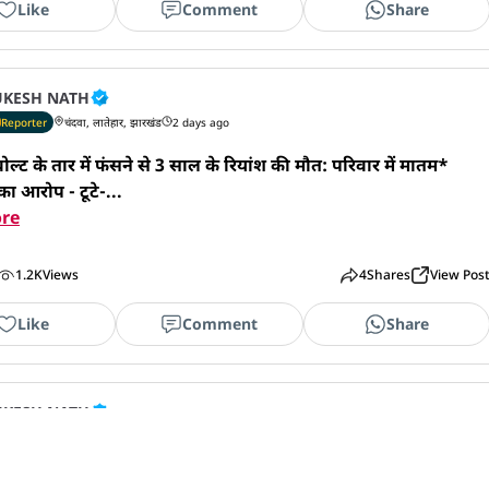
Like
Comment
Share
KESH NATH
Reporter
चंदवा, लातेहार, झारखंड
2 days ago
्ट के तार में फंसने से 3 साल के रियांश की मौत: परिवार में मातम*

 का आरोप - टूटे-...
re
1.2K
Views
4
Shares
View Pos
Like
Comment
Share
KESH NATH
Reporter
चंदवा, लातेहार, झारखंड
2 days ago
 प्रजापति समाज ने 10 अगस्त को रांची विधानसभा घेराव की रणनीति 