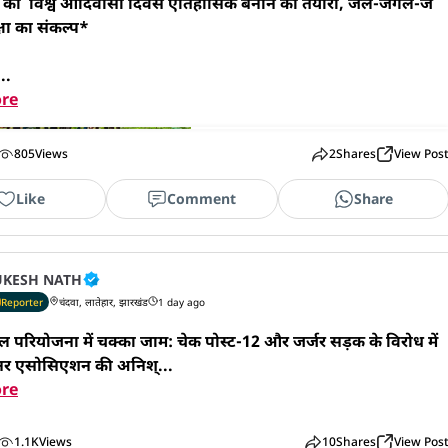
 को  विश्व आदिवासी दिवस ऐतिहासिक बनाने की तैयारी, जल-जंगल-ज
षा का संकल्प*

..
re
805
Views
2
Shares
View Pos
Like
Comment
Share
KESH NATH
Reporter
चंदवा, लातेहार, झारखंड
1 day ago
परियोजना में चक्का जाम: चेक पोस्ट-12 और जर्जर सड़क के विरोध में 
र एसोसिएशन की अनिश्...
re
1.1K
Views
10
Shares
View Pos