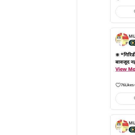
MU
❇️ *गिरिडी
बावजूद नह
View Mo
76
Likes
MU