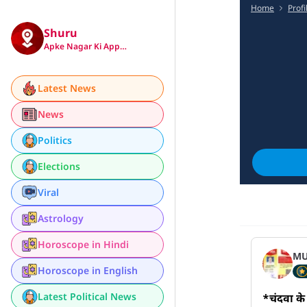
Home
Profi
Shuru
Apke Nagar Ki App…
Latest News
News
Politics
Elections
Viral
Astrology
Horoscope in Hindi
MU
Horoscope in English
Latest Political News
*चंदवा के 