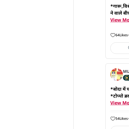
*गारू,विशे
ने वाले ब
View Mo
64
Likes
MU
*बोदा में
*टोप्पो ब्र
View Mo
54
Likes