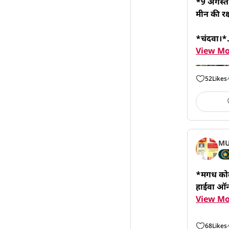
*9 अगस्त
मीन की रक्
*चंदवा।*.
View Mo
52
Likes
MU
*मगध कोल 
हाईवा ऑन
View Mo
68
Likes