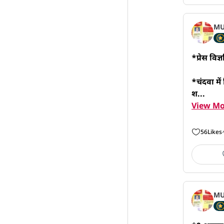
MU
*प्रेस विज्ञ
*चंदवा में
श...
View Mo
56
Likes
MU