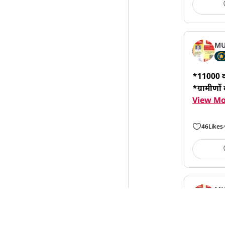
MU
*11000 वोल
*ग्रामीणों
View Mo
46
Likes
MU
*लातेहार: