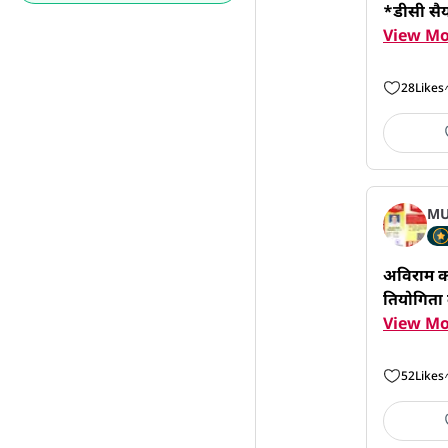
*डीसी सै
View Mo
28
Likes
MU
अविराम कॉल
तियोगिता
View Mo
52
Likes