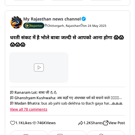
My Rajasthan news channel
Reporter
Chittorgarh, Rajasthan
on 24 May 2025
धरती संकट में है भोले बाबा जल्दी से आपको आना होगा 😱😱
😱😱😱
Ranaram Lot
:
बाबा जी 💪💪
Ghanshyam Kushwaha
:
अब कहाँ गए अंधभक्त धर्म को बचाने वाले 👍🏻👍🏻👍🏻
👍🏻💐💐💐
Madan Bhatra
:
bus ab yahi sab dekhna to Bach gaya hai...🙏🙏🙏
View all 78 comments
1.1K
Likes
746K
Views
1.2K
Shares
View Post