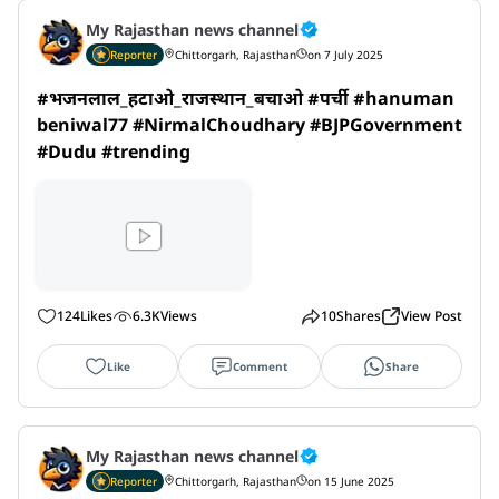
My Rajasthan news channel
Reporter
Chittorgarh, Rajasthan
on 7 July 2025
#भजनलाल_हटाओ_राजस्थान_बचाओ #पर्ची #hanuman
beniwal77 #NirmalChoudhary #BJPGovernment 
#Dudu #trending
124
Likes
6.3K
Views
10
Shares
View Post
Like
Comment
Share
My Rajasthan news channel
Reporter
Chittorgarh, Rajasthan
on 15 June 2025