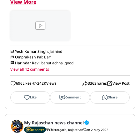
View More
Yesh Kumar Singh
:
Jai hind
Omprakash Pal
:
BaY
Harindar Ravi
:
bahut achha ,good
View all 42 comments
696
Likes
242K
Views
336
Shares
View Post
Like
Comment
Share
My Rajasthan news channel
Reporter
Chittorgarh, Rajasthan
on 2 May 2025