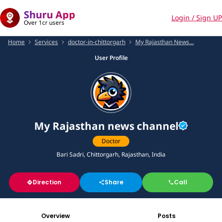
Shuru App
Login / Sign UP
Over 1cr users
Home
Services
doctor-in-chittorgarh
My Rajasthan News...
User Profile
My Rajasthan news channel
Doctor
Bari Sadri, Chittorgarh, Rajasthan, India
Direction
Share
Call
Overview
Posts