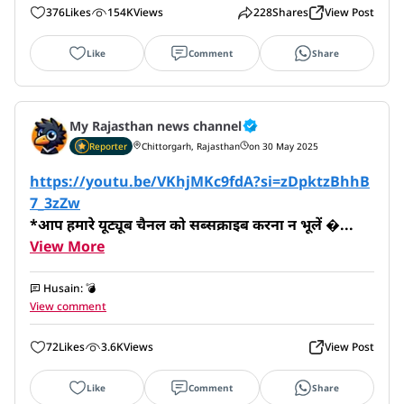
376
Likes
154K
Views
228
Shares
View Post
Like
Comment
Share
My Rajasthan news channel
Reporter
Chittorgarh, Rajasthan
on 30 May 2025
https://youtu.be/VKhjMKc9fdA?si=zDpktzBhhB
7_3zZw
*आप हमारे यूट्यूब चैनल को सब्सक्राइब करना न भूलें ...
View More
Husain
:
💣
View comment
72
Likes
3.6K
Views
View Post
Like
Comment
Share