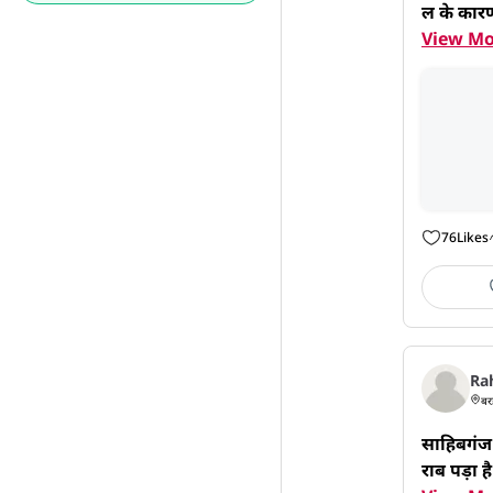
ल के कारण
View Mo
76
Likes
Ra
बर
साहिबगंज ज
राब पड़ा ह