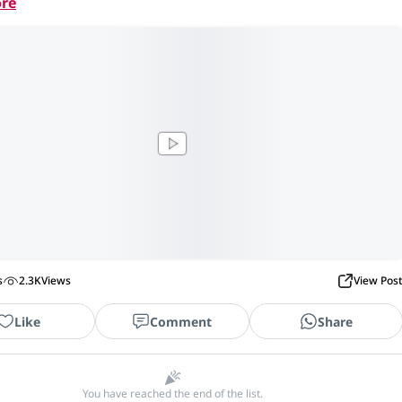
re
s
2.3K
Views
View Pos
Like
Comment
Share
You have reached the end of the list.