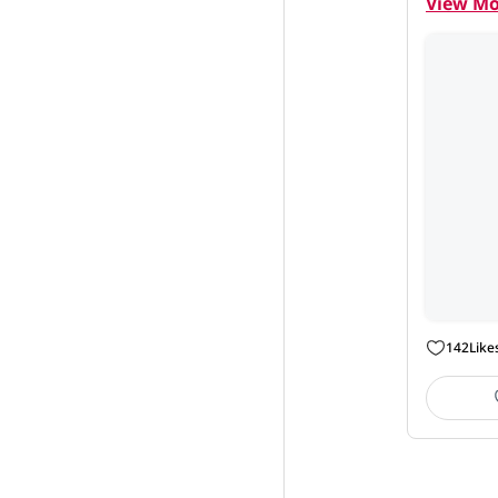
View Mo
142
Like