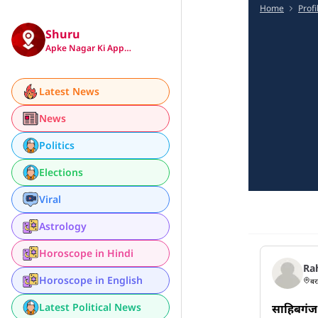
Home
Profi
Shuru
Apke Nagar Ki App…
Latest News
News
Politics
Elections
Viral
Astrology
Horoscope in Hindi
Ra
Horoscope in English
बर
Latest Political News
साहिबगंज 