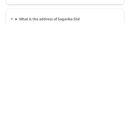
What is the address of Sagarika Shil
How can I contact Sagarika Shil?
Shuru
About Us
Over 1cr+ users
Contact Us
:
info@shuru.co.in
Trending Mandi 🔥
Pipariya Mandi
Itarsi Mandi