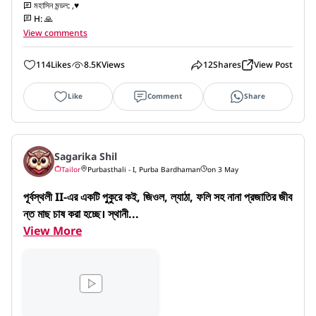
মহাসিন মন্ডল
:
,♥️
H
:
🙏
View comments
114
Likes
8.5K
Views
12
Shares
View Post
Like
Comment
Share
Sagarika Shil
Tailor
Purbasthali - I, Purba Bardhaman
on 3 May
পূর্বস্থলী II-এর একটি পুকুরে কই, জিওল, ল্যাঠা, ফলি সহ নানা প্রজাতির জীব
ন্ত মাছ চাষ করা হচ্ছে। স্থানী...
View More