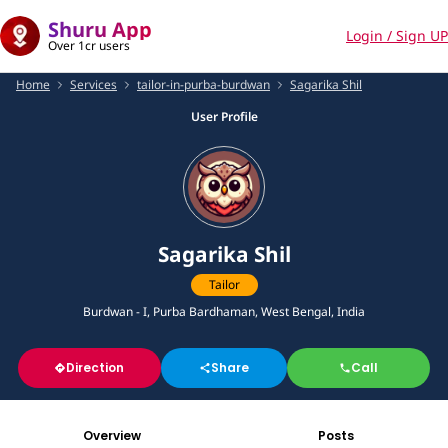
Shuru App
Login / Sign UP
Over 1cr users
Home
Services
tailor-in-purba-burdwan
Sagarika Shil
User Profile
Sagarika Shil
Tailor
Burdwan - I, Purba Bardhaman, West Bengal, India
Direction
Share
Call
Overview
Posts