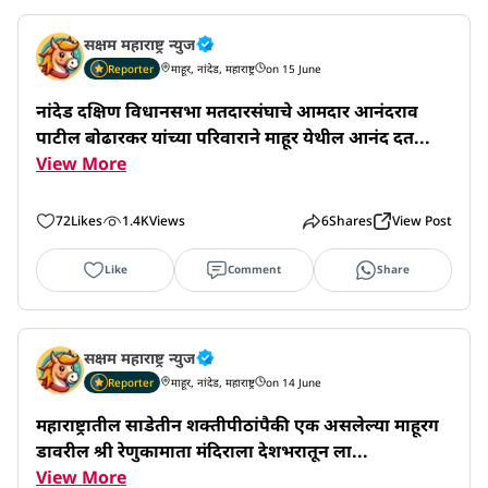
सक्षम महाराष्ट्र न्युज
Reporter
माहूर, नांदेड, महाराष्ट्र
on 15 June
नांदेड दक्षिण विधानसभा मतदारसंघाचे आमदार आनंदराव 
पाटील बोढारकर यांच्या परिवाराने माहूर येथील आनंद दत...
View More
72
Likes
1.4K
Views
6
Shares
View Post
Like
Comment
Share
सक्षम महाराष्ट्र न्युज
Reporter
माहूर, नांदेड, महाराष्ट्र
on 14 June
महाराष्ट्रातील साडेतीन शक्तीपीठांपैकी एक असलेल्या माहूरग
डावरील श्री रेणुकामाता मंदिराला देशभरातून ला...
View More