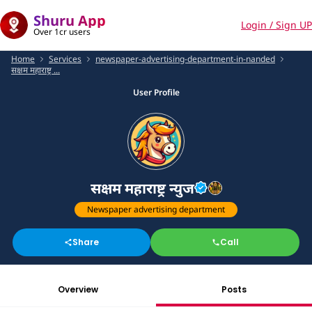
Shuru App
Login / Sign UP
Over 1cr users
Home
Services
newspaper-advertising-department-in-nanded
सक्षम महाराष्ट्र ...
User Profile
सक्षम महाराष्ट्र न्युज
Newspaper advertising department
Share
Call
Overview
Posts