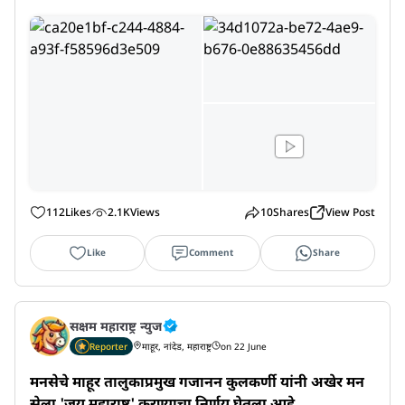
112
Likes
2.1K
Views
10
Shares
View Post
Like
Comment
Share
सक्षम महाराष्ट्र न्युज
Reporter
माहूर, नांदेड, महाराष्ट्र
on 22 June
मनसेचे माहूर तालुकाप्रमुख गजानन कुलकर्णी यांनी अखेर मन
सेला 'जय महाराष्ट्र' करण्याचा निर्णय घेतला आहे...