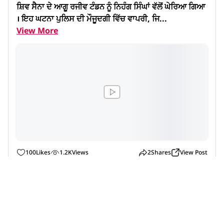
ਸ਼ਿਵ ਸੈਨਾ ਦੇ ਆਗੂ ਰਜੀਵ ਟੰਡਨ ਨੂੰ ਨਿਹੰਗ ਸਿੰਘਾਂ ਵੱਲੋਂ ਘੇਰਿਆ ਗਿਆ
। ਇਹ ਘਟਨਾ ਪੁਲਿਸ ਦੀ ਮੌਜੂਦਗੀ ਵਿੱਚ ਵਾਪਰੀ, ਜਿ...
View More
100
Likes
1.2K
Views
2
Shares
View Post
Like
Comment
Share
True Post