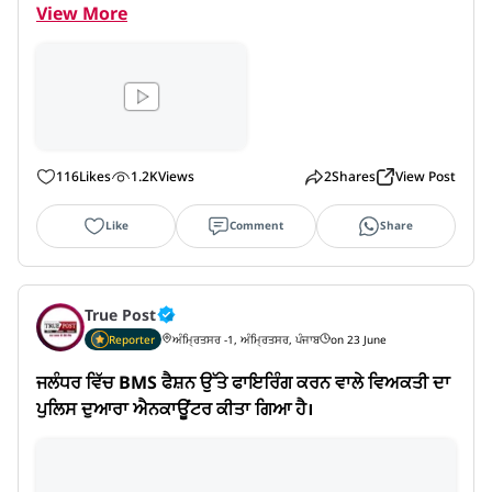
View More
116
Likes
1.2K
Views
2
Shares
View Post
Like
Comment
Share
True Post
Reporter
ਅੰਮ੍ਰਿਤਸਰ -1, ਅੰਮ੍ਰਿਤਸਰ, ਪੰਜਾਬ
on 23 June
ਜਲੰਧਰ ਵਿੱਚ BMS ਫੈਸ਼ਨ ਉੱਤੇ ਫਾਇਰਿੰਗ ਕਰਨ ਵਾਲੇ ਵਿਅਕਤੀ ਦਾ 
ਪੁਲਿਸ ਦੁਆਰਾ ਐਨਕਾਊਂਟਰ ਕੀਤਾ ਗਿਆ ਹੈ।