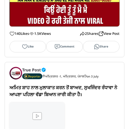
140
Likes
1.5K
Views
2
Shares
View Post
Like
Comment
Share
True Post
Reporter
ਅੰਮ੍ਰਿਤਸਰ -1, ਅੰਮ੍ਰਿਤਸਰ, ਪੰਜਾਬ
on 3 July
ਅਮਿਤ ਸ਼ਾਹ ਨਾਲ ਮੁਲਾਕਾਤ ਕਰਨ ਤੋਂ ਬਾਅਦ, ਸੁਖਜਿੰਦਰ ਰੰਧਾਵਾ ਨੇ 
ਆਪਣਾ ਪਹਿਲਾ ਵੱਡਾ ਬਿਆਨ ਜਾਰੀ ਕੀਤਾ ਹੈ।