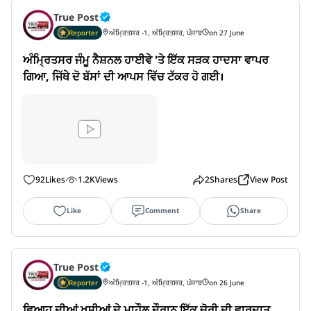
True Post
Reporter
ਅੰਮ੍ਰਿਤਸਰ -1, ਅੰਮ੍ਰਿਤਸਰ, ਪੰਜਾਬ
on 27 June
ਅੰਮ੍ਰਿਤਸਰ ਜੰਮੂ ਨੈਸ਼ਨਲ ਹਾਈਵੇ 'ਤੇ ਇੱਕ ਸੜਕ ਹਾਦਸਾ ਵਾਪਰ 
ਗਿਆ, ਜਿੱਥੇ ਦੋ ਬੱਸਾਂ ਦੀ ਆਪਸ ਵਿੱਚ ਟੱਕਰ ਹੋ ਗਈ।
92
Likes
1.2K
Views
2
Shares
View Post
Like
Comment
Share
True Post
Reporter
ਅੰਮ੍ਰਿਤਸਰ -1, ਅੰਮ੍ਰਿਤਸਰ, ਪੰਜਾਬ
on 26 June
ਵਿਆਹ ਦੀਆਂ ਖੁਸ਼ੀਆਂ ਦੇ ਮਾਹੌਲ ਦੌਰਾਨ ਇੱਕ ਚੋਰੀ ਦੀ ਵਾਰਦਾਤ 