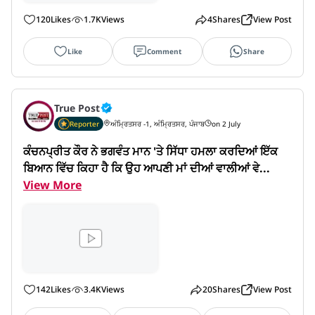
120
Likes
1.7K
Views
4
Shares
View Post
Like
Comment
Share
True Post
Reporter
ਅੰਮ੍ਰਿਤਸਰ -1, ਅੰਮ੍ਰਿਤਸਰ, ਪੰਜਾਬ
on 2 July
ਕੰਚਨਪ੍ਰੀਤ ਕੌਰ ਨੇ ਭਗਵੰਤ ਮਾਨ 'ਤੇ ਸਿੱਧਾ ਹਮਲਾ ਕਰਦਿਆਂ ਇੱਕ 
ਬਿਆਨ ਵਿੱਚ ਕਿਹਾ ਹੈ ਕਿ ਉਹ ਆਪਣੀ ਮਾਂ ਦੀਆਂ ਵਾਲੀਆਂ ਵੇ...
View More
142
Likes
3.4K
Views
20
Shares
View Post