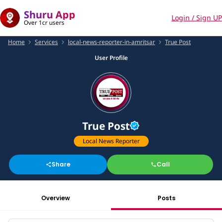
Shuru App
Login / Sign UP
Over 1cr users
Home
Services
local-news-reporter-in-amritsar
True Post
User Profile
True Post
Local News Reporter
Share
Call
Overview
Posts