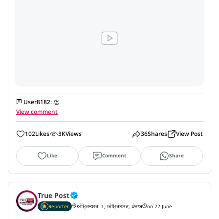
User8182
:
👏
View comment
102
Likes
3K
Views
36
Shares
View Post
Like
Comment
Share
True Post
Reporter
ਅੰਮ੍ਰਿਤਸਰ -1, ਅੰਮ੍ਰਿਤਸਰ, ਪੰਜਾਬ
on 22 June