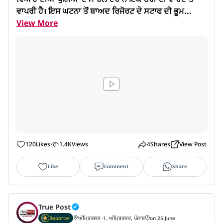
ਵਾਪਰੀ ਹੈ। ਇਸ ਘਟਨਾ ਤੋਂ ਬਾਅਦ ਰਿਜੋਰਟ ਦੇ ਸਟਾਫ ਦੀ ਭੂਮ...
View More
120
Likes
1.4K
Views
4
Shares
View Post
Like
Comment
Share
True Post
Reporter
ਅੰਮ੍ਰਿਤਸਰ -1, ਅੰਮ੍ਰਿਤਸਰ, ਪੰਜਾਬ
on 25 June