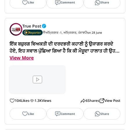
Like
Comment
Share
True Post
Reporter
ਅੰਮ੍ਰਿਤਸਰ -1, ਅੰਮ੍ਰਿਤਸਰ, ਪੰਜਾਬ
on 28 June
ਇੱਕ ਬਜ਼ੁਰਗ ਵਿਅਕਤੀ ਦੀ ਦਰਦਭਰੀ ਕਹਾਣੀ ਨੂੰ ਉਜਾਗਰ ਕਰਦੇ 
ਹੋਏ, ਇਹ ਸਵਾਲ ਪੁੱਛਿਆ ਗਿਆ ਹੈ ਕਿ ਕੀ ਮੌਜੂਦਾ ਹਾਲਾਤ ਹੀ ਉਹ...
View More
104
Likes
1.3K
Views
6
Shares
View Post
Like
Comment
Share