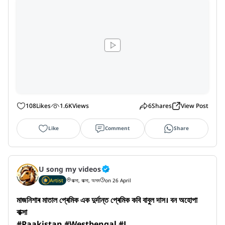
108
Likes
1.6K
Views
6
Shares
View Post
Like
Comment
Share
U song my videos
Artist
বাক্সা, বাক্সা, অসম
on 26 April
মাজনিশাৰ মাতাল প্ৰেমিক এক দুৰ্দান্ত প্ৰেমিক কবি বাবুল দাস। বন অহোপা 
বাক্সা

#Paakistan #Westbengal #J...