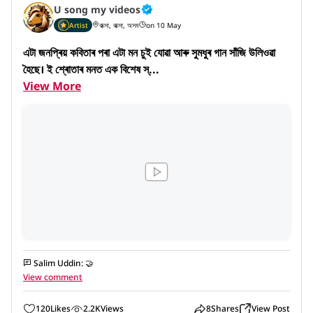
U song my videos
Artist
বাক্সা, বাক্সা, অসম
on 10 May
এটা জনপ্ৰিয় কবিতাৰ পৰা এটা মন চুই যোৱা আৰু সুমধুৰ গান সাঁ‌জি উলিওৱা 
হৈছে। ই শ্ৰোতাৰ মনত এক বিশেষ স্...
View More
Salim Uddin
:
🤝
View comment
120
Likes
2.2K
Views
8
Shares
View Post