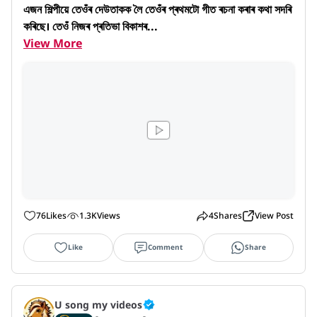
এজন শিল্পীয়ে তেওঁৰ দেউতাকক লৈ তেওঁৰ প্ৰথমটো গীত ৰচনা কৰাৰ কথা সদৰি 
কৰিছে। তেওঁ নিজৰ প্ৰতিভা বিকাশৰ...
View More
76
Likes
1.3K
Views
4
Shares
View Post
Like
Comment
Share
U song my videos