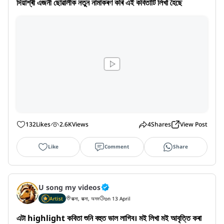
দিয়াশ্ৰী এজনী ছোৱালীক নতুন নামাকৰণ কৰি এই কবিতাটি লিখা হৈছে
132
Likes
2.6K
Views
4
Shares
View Post
Like
Comment
Share
U song my videos
Artist
বাক্সা, বাক্সা, অসম
on 13 April
এটা highlight কবিতা শুনি বহুত ভাল লাগিব। মই লিখা মই আবৃত্তি কৰা 