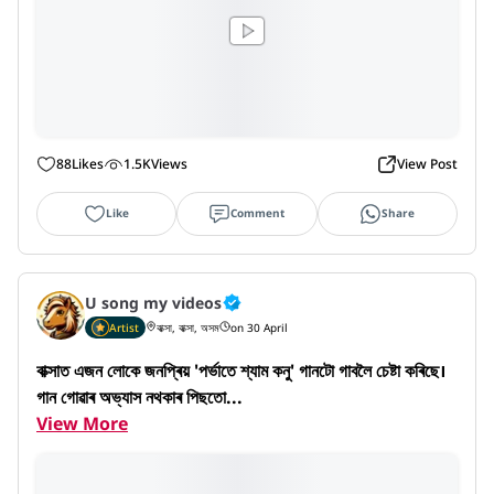
88
Likes
1.5K
Views
View Post
Like
Comment
Share
U song my videos
Artist
বাক্সা, বাক্সা, অসম
on 30 April
বাক্সাত এজন লোকে জনপ্ৰিয় 'পৰ্ভাতে শ্যাম কনু' গানটো গাবলৈ চেষ্টা কৰিছে। 
গান গোৱাৰ অভ্যাস নথকাৰ পিছতো...
View More