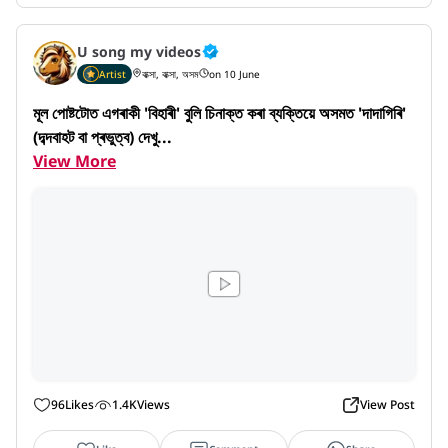
U song my videos
Artist
বাক্সা, বাক্সা, অসম
on 10 June
মূল পোষ্টটোত এগৰাকী 'বিহাৰী' বুলি চিনাক্ত কৰা ব্যক্তিয়ে অসমত 'দাদাগিৰি' 
(দব্দবাহট বা প্ৰভুত্ব) দেখু...
View More
96
Likes
1.4K
Views
View Post