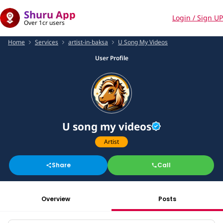
Shuru App
Login / Sign UP
Over 1cr users
Home
Services
artist-in-baksa
U Song My Videos
User Profile
U song my videos
Artist
Share
Call
Overview
Posts