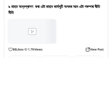
৯ মাহত অন্নপ্ৰাশণ  কৰা এটা মাহান কাৰ্যসূচী অসমৰ আন এটা পৰম্পৰা ৰীতি 
নীতি
88
Likes
1.7K
Views
View Post
Like
Comment
Share
U song my videos
Artist
বাক্সা, বাক্সা, অসম
on 19 March
যোৱা নিশা ৬ বজাত মোৰ দেউতা এক আকস্মিক মৃত্যু ঘটে