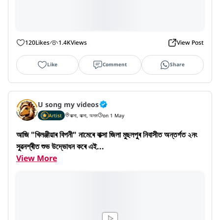
120
Likes
1.4K
Views
View Post
Like
Comment
Share
U song my videos
Artist
বাক্সা, বাক্সা, অসম
on 1 May
আজি "খিলঞ্জীয়াৰ বিপনী" নামেৰে বাক্সা জিলা মুছলপুৰ নিবাসীত অন্তৰ্গত ২নং 
সুৱনশ্ৰীত শুভ উদ্ভোধন কৰে এই...
View More