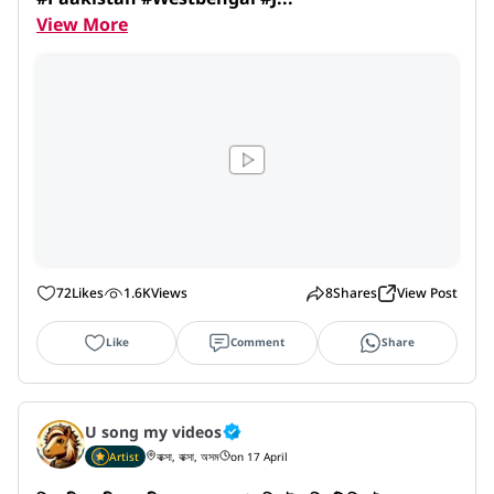
View More
72
Likes
1.6K
Views
8
Shares
View Post
Like
Comment
Share
U song my videos
Artist
বাক্সা, বাক্সা, অসম
on 17 April