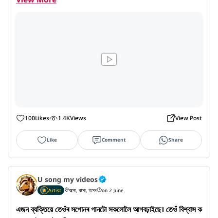
100
Likes
1.4K
Views
View Post
Like
Comment
Share
U song my videos
Artist
বাক্সা, বাক্সা, অসম
on 2 June
এজন ব্যক্তিয়ে তেওঁৰ সপোনৰ গানটো সকলোলৈ আগবঢ়াইছে। তেওঁ বিশ্বাস ক