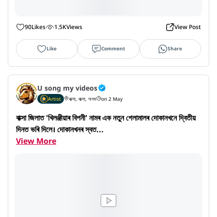
90
Likes
1.5K
Views
View Post
Like
Comment
Share
U song my videos
Artist
বাক্সা, বাক্সা, অসম
on 2 May
বাক্সা জিলাত 'খিলঞ্জীয়াৰ বিপনী' নামৰ এক নতুন গেলামালৰ দোকানখনে দ্বিতীয় 
দিনত ভৰি দিলে। দোকানখনৰ স্বত...
View More