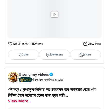
128
Likes
1.4K
Views
View Post
Like
Comment
Share
U song my videos
Artist
বাক্সা, বাক্সা, অসম
on 28 April
এটা নতুন প্ৰেৰণামূলক ভিডিঅ' আপোনালোকৰ বাবে আগবঢ়োৱা হৈছে। এই 
ভিডিঅ'টোৱে আপোনাৰ হেৰুৱা সাহস ঘূৰাই আনি...
View More