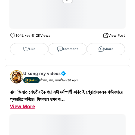
104
Likes
2K
Views
View Post
Like
Comment
Share
U song my videos
Artist
বাক্সা, বাক্সা, অসম
on 30 April
বাক্সা জিলাত শেহতীয়াকৈ পঢ়া এটা মৰ্মস্পৰ্শী কবিতাই শ্ৰোতাসকলক গভীৰভাৱে 
প্ৰভাৱিত কৰিছে। যিসকলে দুখৰ ক...
View More