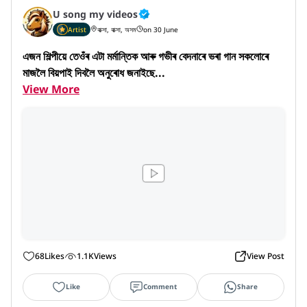
U song my videos
Artist
বাক্সা, বাক্সা, অসম
on 30 June
এজন শিল্পীয়ে তেওঁৰ এটা মৰ্মান্তিক আৰু গভীৰ বেদনাৰে ভৰা গান সকলোৰে 
মাজলৈ বিয়পাই দিবলৈ অনুৰোধ জনাইছে...
View More
68
Likes
1.1K
Views
View Post
Like
Comment
Share