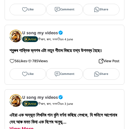
Like
Comment
Share
U song my videos
Artist
বাক্সা, বাক্সা, অসম
on 4 June
শ্বুৰুৰ পাব্লিক ভ্লগৰ এটা নতুন গীতৰ বিষয়ে তথ্য উপলব্ধ হৈছে।
56
Likes
785
Views
View Post
Like
Comment
Share
U song my videos
Artist
বাক্সা, বাক্সা, অসম
on 3 June
এইয়া এক অদ্ভূত লিখনিৰ গান বুলি বৰ্ণনা কৰিছে লেখকে, যি শুনিলে আপোনাৰ 
দেহ আৰু মনত কিবা এক বিশেষ অনুভূ...
View More