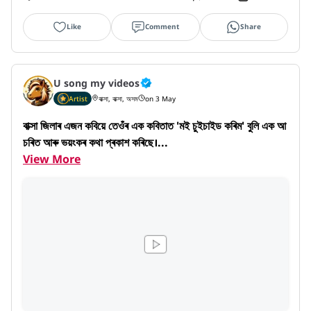
Like
Comment
Share
U song my videos
Artist
বাক্সা, বাক্সা, অসম
on 3 May
বাক্সা জিলাৰ এজন কবিয়ে তেওঁৰ এক কবিতাত 'মই চুইচাইড কৰিম' বুলি এক আ
চৰিত আৰু ভয়ংকৰ কথা প্ৰকাশ কৰিছে।...
View More