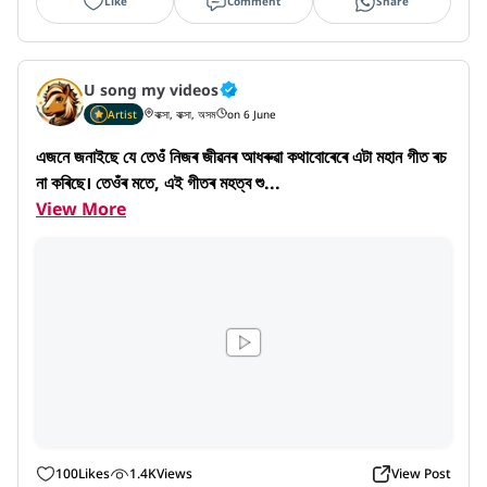
Like
Comment
Share
U song my videos
Artist
বাক্সা, বাক্সা, অসম
on 6 June
এজনে জনাইছে যে তেওঁ নিজৰ জীৱনৰ আধৰুৱা কথাবোৰেৰে এটা মহান গীত ৰচ
না কৰিছে। তেওঁৰ মতে, এই গীতৰ মহত্ব শু...
View More
100
Likes
1.4K
Views
View Post